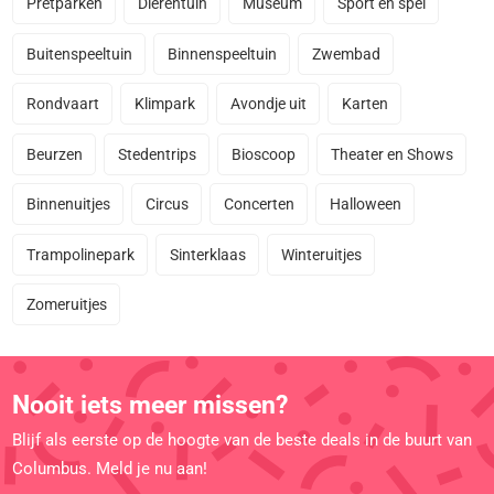
Pretparken
Dierentuin
Museum
Sport en spel
Buitenspeeltuin
Binnenspeeltuin
Zwembad
Rondvaart
Klimpark
Avondje uit
Karten
Beurzen
Stedentrips
Bioscoop
Theater en Shows
Binnenuitjes
Circus
Concerten
Halloween
Trampolinepark
Sinterklaas
Winteruitjes
Zomeruitjes
Nooit iets meer missen?
Blijf als eerste op de hoogte van de beste deals in de buurt van
Columbus. Meld je nu aan!