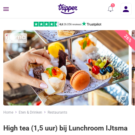
Menu
4,6
|
26.056 reviews
26%
Home
Eten & Drinken
Restaurants
High tea (1,5 uur) bij Lunchroom IJtsma