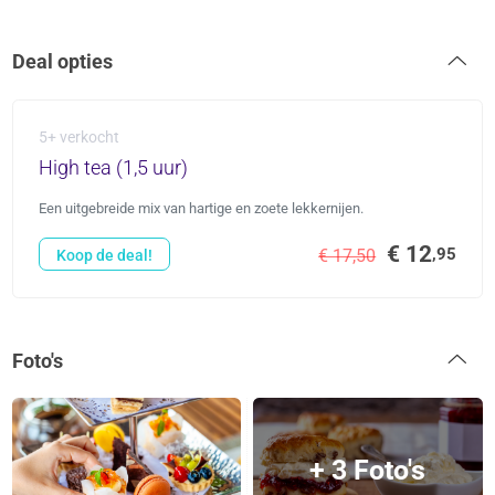
Deal opties
5+ verkocht
High tea (1,5 uur)
Een uitgebreide mix van hartige en zoete lekkernijen.
€ 12
,95
€ 17,50
Koop de deal!
Foto's
+ 3 Foto's