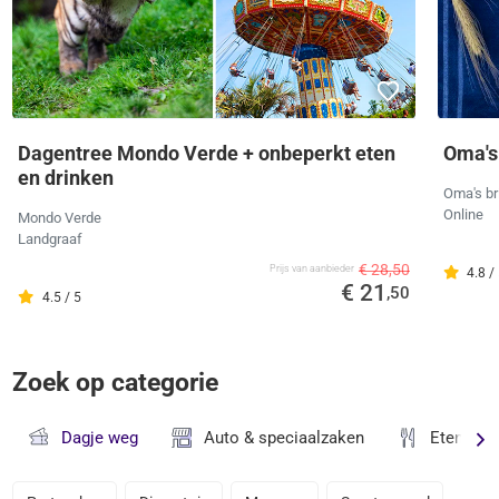
Dagentree Mondo Verde + onbeperkt eten
Oma's
en drinken
Oma's br
Online
Mondo Verde
Landgraaf
€ 28,50
Prijs van aanbieder
4.8 /
€ 21
,50
4.5 / 5
Zoek op categorie
Dagje weg
Auto & speciaalzaken
Eten & D