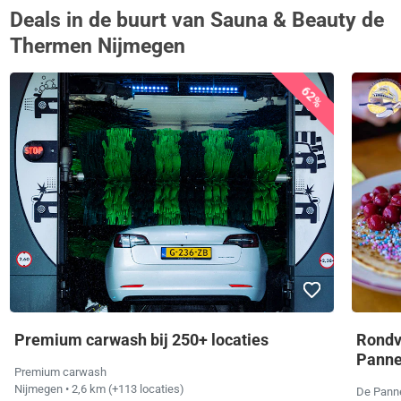
Deals in de buurt van Sauna & Beauty de
Thermen Nijmegen
62%
Premium carwash bij 250+ locaties
Rondv
Panne
Premium carwash
Nijmegen
• 2,6 km
(+113 locaties)
De Pann