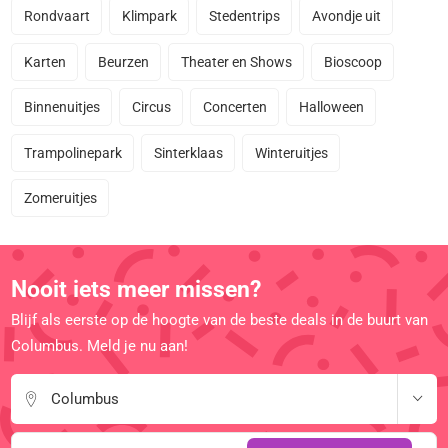
Rondvaart
Klimpark
Stedentrips
Avondje uit
Karten
Beurzen
Theater en Shows
Bioscoop
Binnenuitjes
Circus
Concerten
Halloween
Trampolinepark
Sinterklaas
Winteruitjes
Zomeruitjes
Nooit iets meer missen?
Blijf als eerste op de hoogte van de beste deals in de buurt van
Columbus. Meld je nu aan!
Columbus