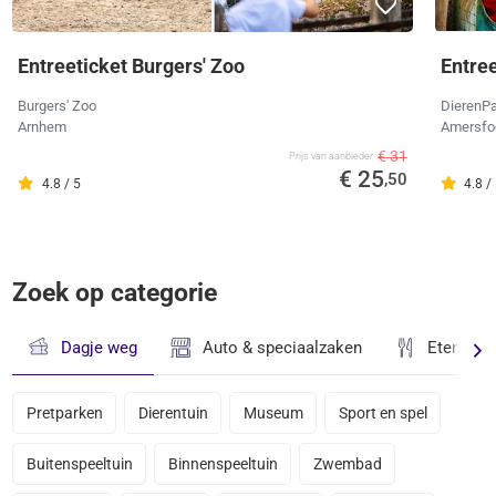
Entreeticket Burgers' Zoo
Entre
Burgers' Zoo
DierenPa
Arnhem
Amersfo
€ 31
Prijs van aanbieder
€ 25
,50
4.8 / 5
4.8 /
Zoek op categorie
Dagje weg
Auto & speciaalzaken
Eten & D
Pretparken
Dierentuin
Museum
Sport en spel
Buitenspeeltuin
Binnenspeeltuin
Zwembad