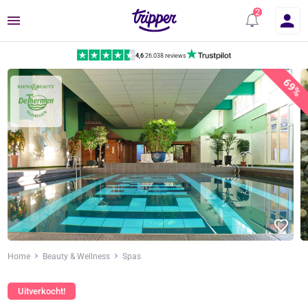
Menu
4,6
|
26.038 reviews
69%
Home
Beauty & Wellness
Spas
Uitverkocht!