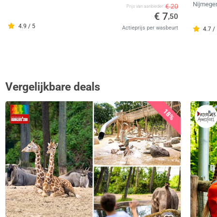
Nijmege
€ 20
Prijs van aanbieder
€ 7
,50
4.9 / 5
Actieprijs per wasbeurt
4.7 /
Vergelijkbare deals
18%