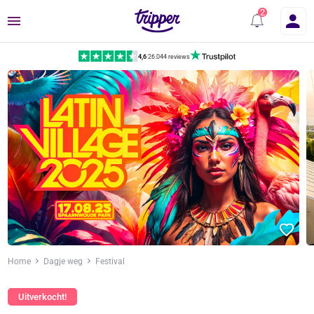
Menu
4,6
|
26.044 reviews
Home
Dagje weg
Festival
Uitverkocht!