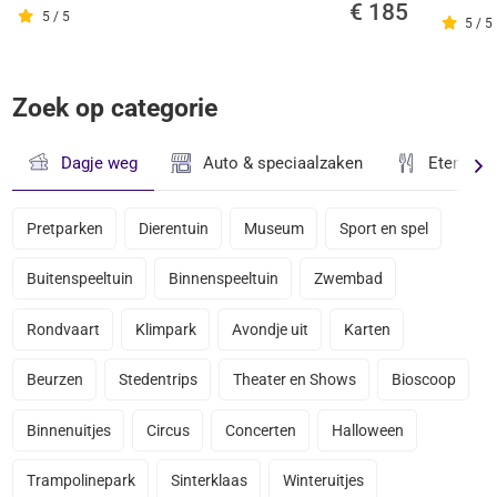
€ 185
5 / 5
5 / 5
Zoek op categorie
Dagje weg
Auto & speciaalzaken
Eten & D
Pretparken
Dierentuin
Museum
Sport en spel
Buitenspeeltuin
Binnenspeeltuin
Zwembad
Rondvaart
Klimpark
Avondje uit
Karten
Beurzen
Stedentrips
Theater en Shows
Bioscoop
Binnenuitjes
Circus
Concerten
Halloween
Trampolinepark
Sinterklaas
Winteruitjes