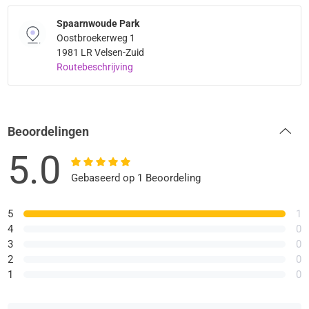
Spaarnwoude Park
Oostbroekerweg 1
1981 LR Velsen-Zuid
Routebeschrijving
Beoordelingen
5.0
Gebaseerd op 1 Beoordeling
5
1
4
0
3
0
2
0
1
0