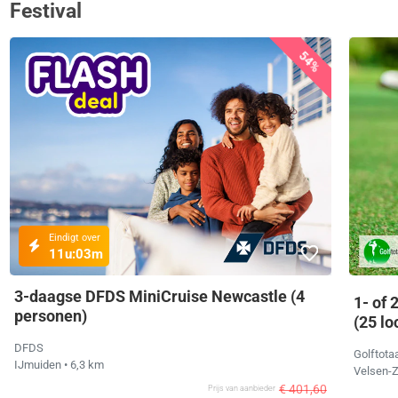
Festival
54%
Eindigt over
11u:
03m
3-daagse DFDS MiniCruise Newcastle (4
1- of 
personen)
(25 lo
DFDS
Golftota
IJmuiden
• 6,3 km
Velsen-
€ 401,60
Prijs van aanbieder