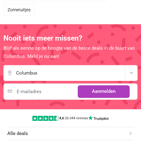
Zomeruitjes
Nooit iets meer missen?
Blijf als eerste op de hoogte van de beste deals in de buurt van
Columbus. Meld je nu aan!
Columbus
Aanmelden
4,6
|
26.044 reviews
Alle deals