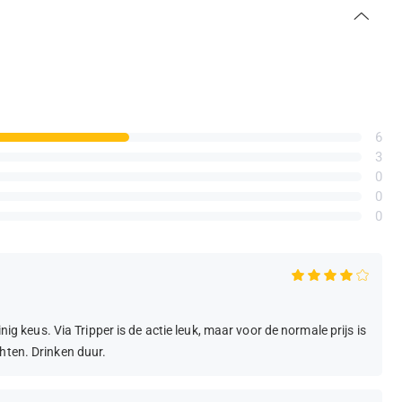
6
3
0
0
0
inig keus. Via Tripper is de actie leuk, maar voor de normale prijs is
hten. Drinken duur.