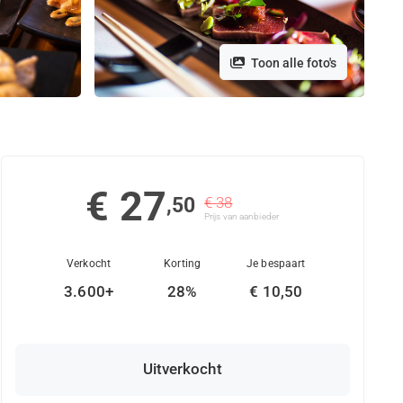
Toon alle foto's
€ 27
,50
€ 38
Prijs van aanbieder
Verkocht
Korting
Je bespaart
3.600+
28%
€ 10,50
Uitverkocht