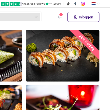
4,6
|
26.038 reviews
Inloggen
28% Korting