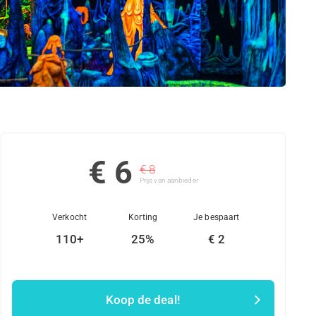
€ 6
€ 8
Prijs van aanbieder
Verkocht
Korting
Je bespaart
110+
25%
€ 2
Koop de deal!