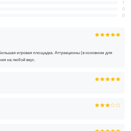
1
0
0
 Большая игровая площадка. Аттракционы (в основном для
ия на любой вкус.