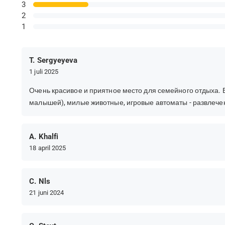
3
2
1
T. Sergyeyeva
1 juli 2025
Очень красивое и приятное место для семейного отдыха.
малышей), милые животные, игровые автоматы - развлечен
A. Khalfi
18 april 2025
C. Nls
21 juni 2024