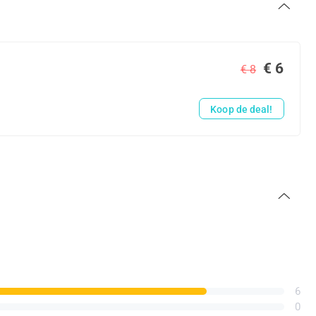
€ 6
€ 8
Koop de deal!
6
0