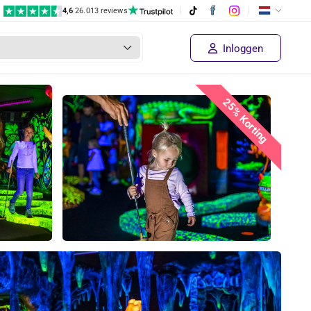
4,6
|
26.013 reviews
Inloggen
25% Korting