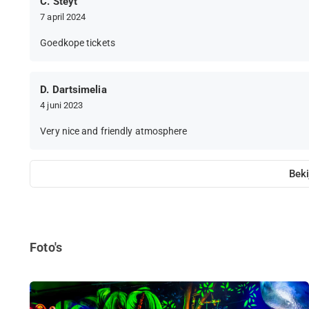
C. Steyt
7 april 2024
Goedkope tickets
D. Dartsimelia
4 juni 2023
Very nice and friendly atmosphere
Beki
Foto's