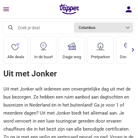
Menu
Zoek je deal
Columbus
Alle deals
In de buurt
Dagje weg
Pretparken
Dierentuin
Uit met Jonker
Uit met Jonker wilt iedereen een onvergetelijke dag uit met de
bus bezorgen. Ze hebben een ruim aanbod aan dagtochten en
busreizen in Nederland én in het buitenland! Ga je voor 1 of
meerdere dagen? Uit met Jonker biedt het allemaal aan. Je
word vervoert in een luxe touringcar gereden door ervaren
chauffeurs die in het bezit zijn van alle benodigde certificaten.
Zo ga je met een veilig en vertrouwd gevoel op pad. Vroeg in de