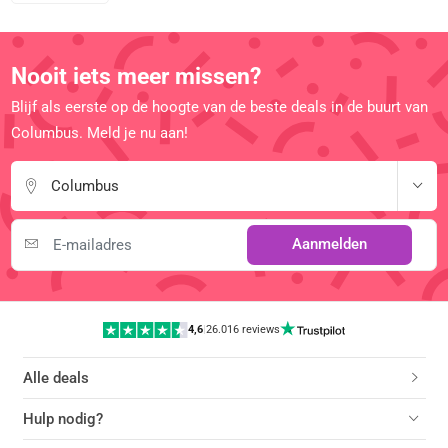
Nooit iets meer missen?
Blijf als eerste op de hoogte van de beste deals in de buurt van
Columbus. Meld je nu aan!
Columbus
Aanmelden
4,6
|
26.016 reviews
Alle deals
Hulp nodig?