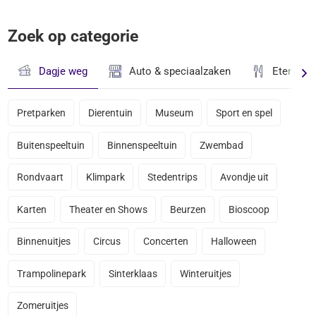
Zoek op categorie
Dagje weg
Auto & speciaalzaken
Eten & D
Pretparken
Dierentuin
Museum
Sport en spel
Buitenspeeltuin
Binnenspeeltuin
Zwembad
Rondvaart
Klimpark
Stedentrips
Avondje uit
Karten
Theater en Shows
Beurzen
Bioscoop
Binnenuitjes
Circus
Concerten
Halloween
Trampolinepark
Sinterklaas
Winteruitjes
Zomeruitjes