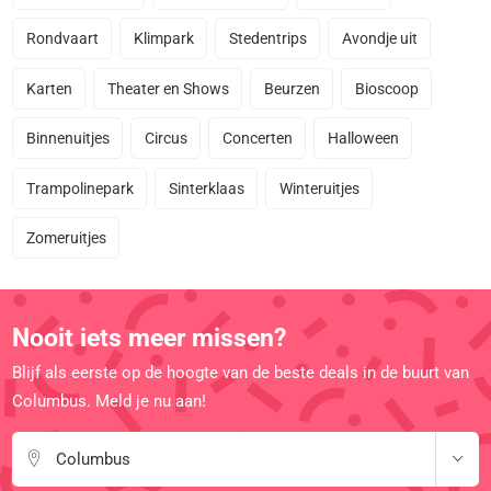
Rondvaart
Klimpark
Stedentrips
Avondje uit
Karten
Theater en Shows
Beurzen
Bioscoop
Binnenuitjes
Circus
Concerten
Halloween
Trampolinepark
Sinterklaas
Winteruitjes
Zomeruitjes
Nooit iets meer missen?
Blijf als eerste op de hoogte van de beste deals in de buurt van
Columbus. Meld je nu aan!
Columbus