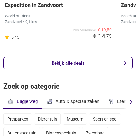
Expedition in Zandvoort
Zandv
World of Dinos
Beach B
Zandvoort
• 0,1 km
Zandvoo
€ 19,50
Prijs van aanbieder
€ 14
,75
5 / 5
Bekijk alle deals
Zoek op categorie
Dagje weg
Auto & speciaalzaken
Eten & D
Pretparken
Dierentuin
Museum
Sport en spel
Buitenspeeltuin
Binnenspeeltuin
Zwembad