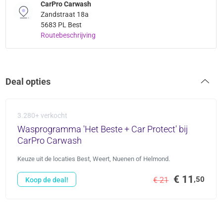
CarPro Carwash
Zandstraat 18a
5683 PL Best
Routebeschrijving
Deal opties
3.280+ verkocht
Wasprogramma 'Het Beste + Car Protect' bij
CarPro Carwash
Keuze uit de locaties Best, Weert, Nuenen of Helmond.
€ 11
,50
€ 21
Koop de deal!