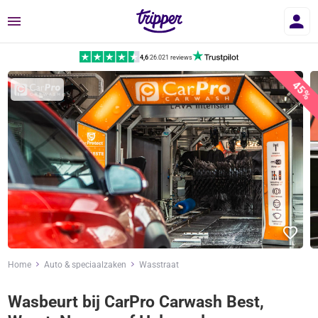
Menu
4,6
|
26.021 reviews
45%
Home
Auto & speciaalzaken
Wasstraat
Wasbeurt bij CarPro Carwash Best,