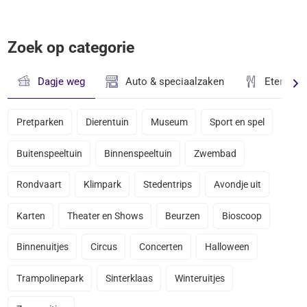
Zoek op categorie
Dagje weg
Auto & speciaalzaken
Eten & D
Pretparken
Dierentuin
Museum
Sport en spel
Buitenspeeltuin
Binnenspeeltuin
Zwembad
Rondvaart
Klimpark
Stedentrips
Avondje uit
Karten
Theater en Shows
Beurzen
Bioscoop
Binnenuitjes
Circus
Concerten
Halloween
Trampolinepark
Sinterklaas
Winteruitjes