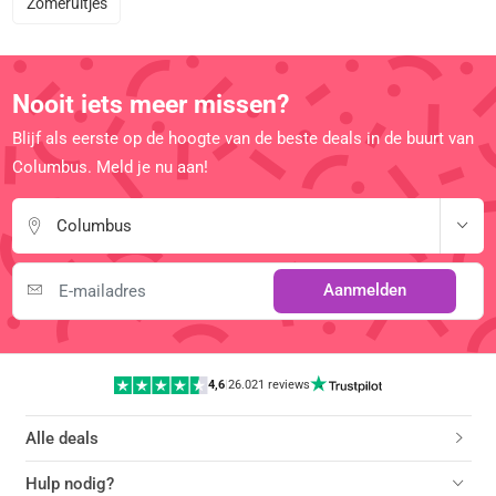
Zomeruitjes
Nooit iets meer missen?
Blijf als eerste op de hoogte van de beste deals in de buurt van
Columbus. Meld je nu aan!
Columbus
Aanmelden
4,6
|
26.021 reviews
Alle deals
Hulp nodig?