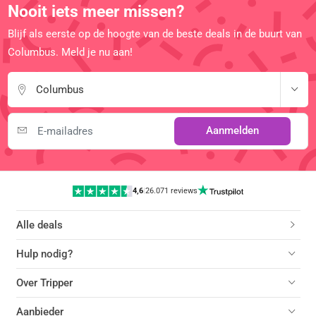
Nooit iets meer missen?
Blijf als eerste op de hoogte van de beste deals in de buurt van
Columbus. Meld je nu aan!
Columbus
Aanmelden
4,6
|
26.071 reviews
Alle deals
Hulp nodig?
Over Tripper
Aanbieder