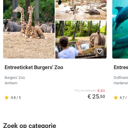
Entreeticket Burgers' Zoo
Entree
Burgers' Zoo
Dolfinar
Arnhem
Harderwi
€ 31
Prijs van aanbieder
€ 25
,50
4.8 / 5
4.7 /
Zoek op categorie