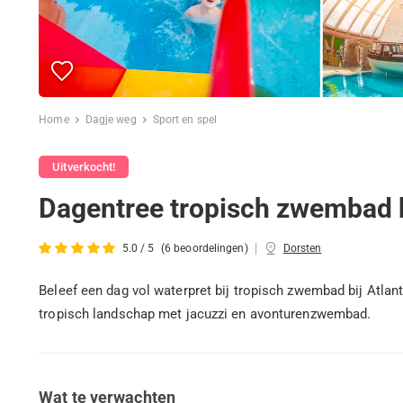
Home
Dagje weg
Sport en spel
Uitverkocht!
Dagentree tropisch zwembad b
|
5.0 / 5
(6 beoordelingen)
Dorsten
Beleef een dag vol waterpret bij tropisch zwembad bij Atlan
tropisch landschap met jacuzzi en avonturenzwembad.
Wat te verwachten