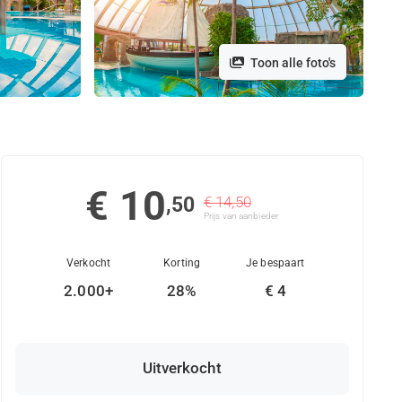
Toon alle foto's
€ 10
,50
€ 14,50
Prijs van aanbieder
Verkocht
Korting
Je bespaart
2.000+
28%
€ 4
Uitverkocht