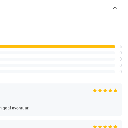
6
0
0
0
0
n gaaf avontuur.