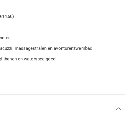
 €14,50)
 meter
n jacuzzi, massagestralen en avonturenzwembad
 glijbanen en waterspeelgoed