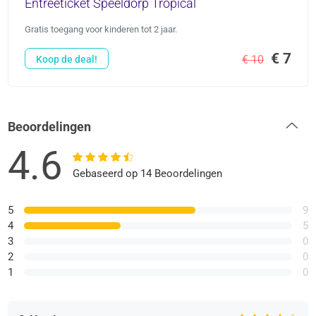
Entreeticket Speeldorp Tropical
Gratis toegang voor kinderen tot 2 jaar.
€ 7
€ 10
Koop de deal!
Beoordelingen
4.6
Gebaseerd op 14 Beoordelingen
5
9
4
5
3
0
2
0
1
0