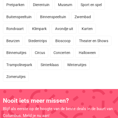
Pretparken
Dierentuin
Museum
Sport en spel
Buitenspeeltuin
Binnenspeeltuin
Zwembad
Rondvaart
Klimpark
Avondje uit
Karten
Beurzen
Stedentrips
Bioscoop
Theater en Shows
Binnenuitjes
Circus
Concerten
Halloween
Trampolinepark
Sinterklaas
Winteruitjes
Zomeruitjes
Nooit iets meer missen?
Blijf als eerste op de hoogte van de beste deals in de buurt van
Columbus. Meld je nu aan!