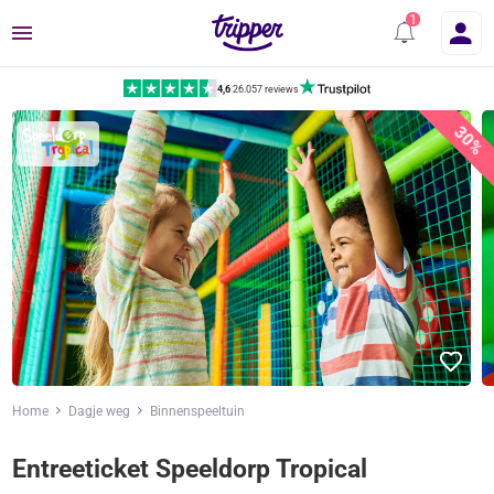
Menu
4,6
|
26.057 reviews
30%
Home
Dagje weg
Binnenspeeltuin
Entreeticket Speeldorp Tropical