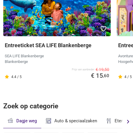
Entreeticket SEA LIFE Blankenberge
Entre
SEA LIFE Blankenberge
Avonture
Blankenberge
Hoogerh
€ 19,50
Prijs van aanbieder
€ 15
,60
4.4 / 5
4 / 5
Zoek op categorie
Dagje weg
Auto & speciaalzaken
Eten & D