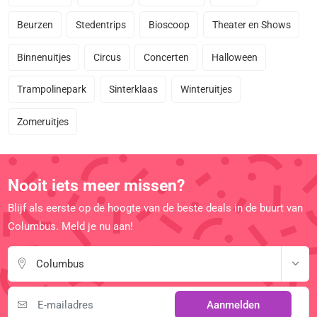
Beurzen
Stedentrips
Bioscoop
Theater en Shows
Binnenuitjes
Circus
Concerten
Halloween
Trampolinepark
Sinterklaas
Winteruitjes
Zomeruitjes
Nooit iets meer missen?
Blijf als eerste op de hoogte van de beste deals in de buurt van
Columbus. Meld je nu aan!
Columbus
Aanmelden