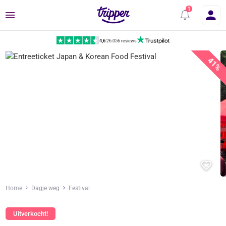
Menu
4,6
|
26.056 reviews
41%
Home
Dagje weg
Festival
Uitverkocht!