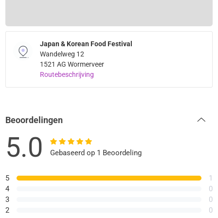
Japan & Korean Food Festival
Wandelweg 12
1521 AG Wormerveer
Routebeschrijving
Beoordelingen
5.0
Gebaseerd op 1 Beoordeling
5
1
4
0
3
0
2
0