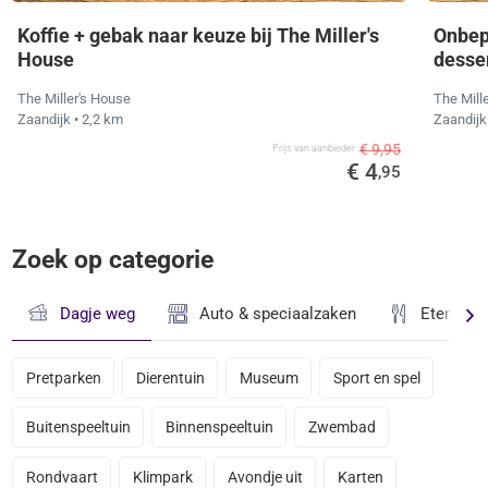
Koffie + gebak naar keuze bij The Miller's
Onbep
House
desser
The Miller's House
The Mill
Zaandijk
• 2,2 km
Zaandij
€ 9,95
Prijs van aanbieder
€ 4
,95
Zoek op categorie
Dagje weg
Auto & speciaalzaken
Eten & D
Pretparken
Dierentuin
Museum
Sport en spel
Buitenspeeltuin
Binnenspeeltuin
Zwembad
Rondvaart
Klimpark
Avondje uit
Karten