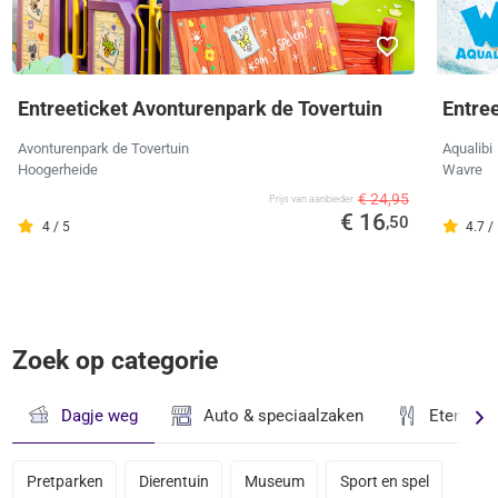
Entreeticket Avonturenpark de Tovertuin
Entree
Avonturenpark de Tovertuin
Aqualibi
Hoogerheide
Wavre
€ 24,95
Prijs van aanbieder
€ 16
,50
4 / 5
4.7 /
Zoek op categorie
Dagje weg
Auto & speciaalzaken
Eten & D
Pretparken
Dierentuin
Museum
Sport en spel