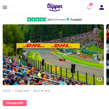
Menu
4,6
|
26.035 reviews
Home
Dagje weg
Sport en spel
Uitverkocht!