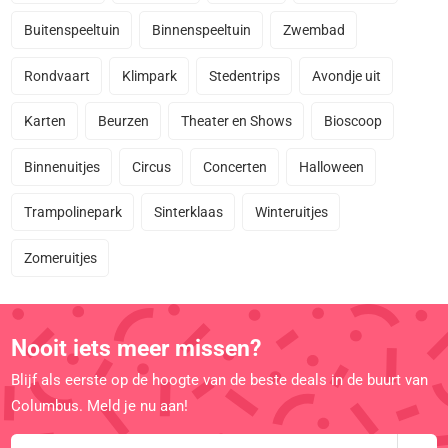
Buitenspeeltuin
Binnenspeeltuin
Zwembad
Rondvaart
Klimpark
Stedentrips
Avondje uit
Karten
Beurzen
Theater en Shows
Bioscoop
Binnenuitjes
Circus
Concerten
Halloween
Trampolinepark
Sinterklaas
Winteruitjes
Zomeruitjes
Nooit iets meer missen?
Blijf als eerste op de hoogte van de beste deals in de buurt van
Columbus. Meld je nu aan!