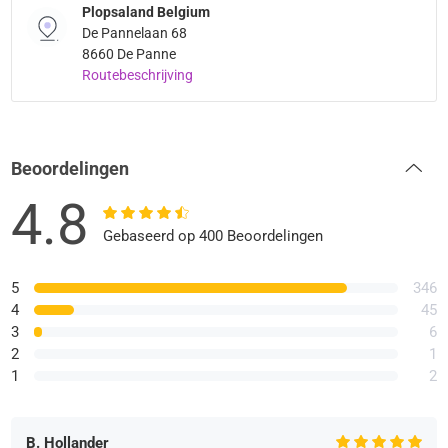
Plopsaland Belgium
De Pannelaan 68
8660 De Panne
Routebeschrijving
Beoordelingen
4.8
Gebaseerd op 400 Beoordelingen
5
346
4
45
3
6
2
1
1
2
B. Hollander