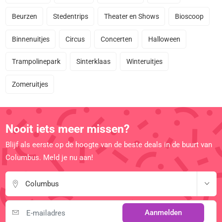
Beurzen
Stedentrips
Theater en Shows
Bioscoop
Binnenuitjes
Circus
Concerten
Halloween
Trampolinepark
Sinterklaas
Winteruitjes
Zomeruitjes
Nooit iets meer missen?
Blijf als eerste op de hoogte van de beste deals in de buurt van
Columbus. Meld je nu aan!
Columbus
Aanmelden