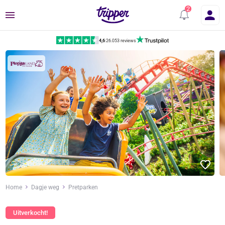
Menu
4,6
|
26.053 reviews
Home
Dagje weg
Pretparken
Uitverkocht!