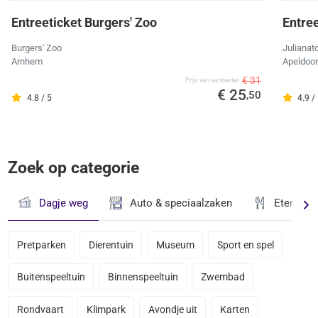
Entreeticket Burgers' Zoo
Entree
Burgers' Zoo
Julianat
Arnhem
Apeldoo
€ 31
Prijs van aanbieder
€ 25
,50
4.8 / 5
4.9 /
Zoek op categorie
Dagje weg
Auto & speciaalzaken
Eten & D
Pretparken
Dierentuin
Museum
Sport en spel
Buitenspeeltuin
Binnenspeeltuin
Zwembad
Rondvaart
Klimpark
Avondje uit
Karten