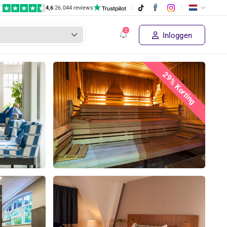
4,6
|
26.044 reviews
Inloggen
29% Korting