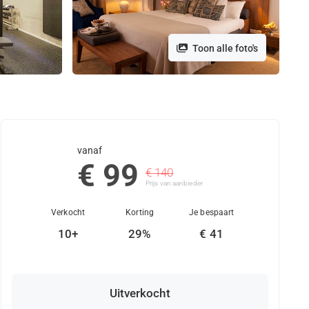
Toon alle foto's
vanaf
€ 99
€ 140
Prijs van aanbieder
Verkocht
Korting
Je bespaart
10+
29%
€ 41
Uitverkocht