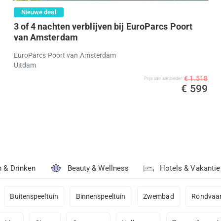
Nieuwe deal
3 of 4 nachten verblijven bij EuroParcs Poort
van Amsterdam
EuroParcs Poort van Amsterdam
Uitdam
€ 1.518
Prijs van aanbieder
€ 599
n & Drinken
Beauty & Wellness
Hotels & Vakantie
Buitenspeeltuin
Binnenspeeltuin
Zwembad
Rondvaar