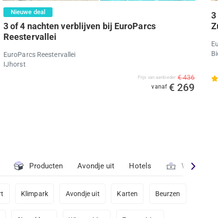
Nieuwe deal
3
3 of 4 nachten verblijven bij EuroParcs
Z
Reestervallei
Eu
Bi
EuroParcs Reestervallei
IJhorst
€ 436
Prijs van aanbieder
€ 269
vanaf
Producten
Avondje uit
Hotels
Workshops
t
Klimpark
Avondje uit
Karten
Beurzen