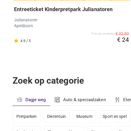
Entreeticket Kinderpretpark Julianatoren
Julianatoren
Apeldoorn
€ 32,50
Prijs van aanbieder
€ 24
4.9 / 5
Zoek op categorie
Dagje weg
Auto & speciaalzaken
Ete
Pretparken
Dierentuin
Museum
Sport en spel