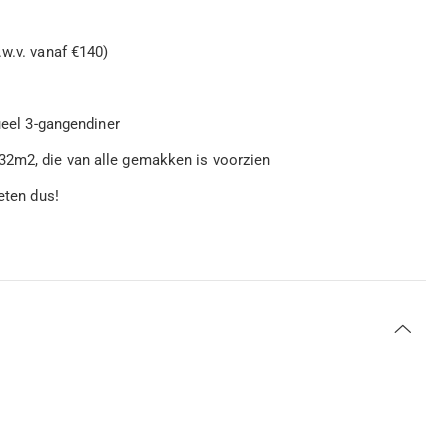
.w.v. vanaf €140)
tueel 3-gangendiner
32m2, die van alle gemakken is voorzien
eten dus!