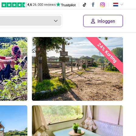
4,6
|
26.000 reviews
Inloggen
24% Korting