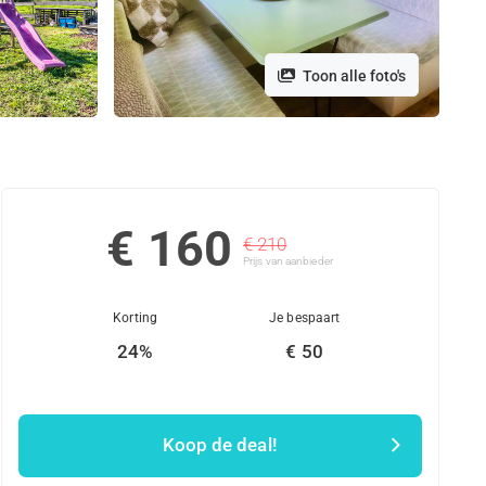
Toon alle foto's
€ 160
€ 210
Prijs van aanbieder
Korting
Je bespaart
24%
€ 50
Koop de deal!