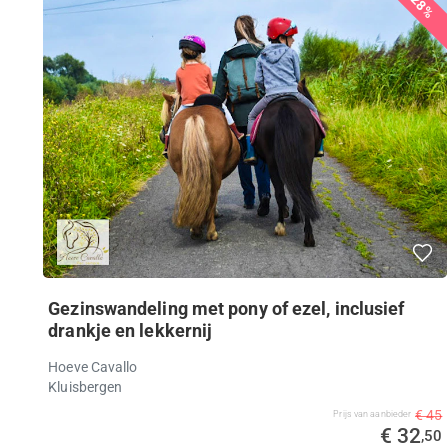
28%
Gezinswandeling met pony of ezel, inclusief
drankje en lekkernij
Hoeve Cavallo
Kluisbergen
€ 45
Prijs van aanbieder
€ 32
,50