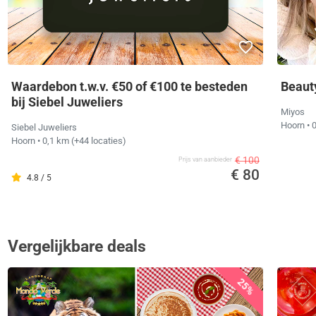
Waardebon t.w.v. €50 of €100 te besteden
Beaut
bij Siebel Juweliers
Miyos
Hoorn
• 
Siebel Juweliers
Hoorn
• 0,1 km
(+44 locaties)
€ 100
Prijs van aanbieder
€ 80
4.8 / 5
Vergelijkbare deals
25%