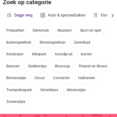
Zoek op categorie
Dagje weg
Auto & speciaalzaken
Eten & D
Pretparken
Dierentuin
Museum
Sport en spel
Buitenspeeltuin
Binnenspeeltuin
Zwembad
Rondvaart
Klimpark
Avondje uit
Karten
Beurzen
Stedentrips
Bioscoop
Theater en Shows
Binnenuitjes
Circus
Concerten
Halloween
Trampolinepark
Sinterklaas
Winteruitjes
Zomeruitjes