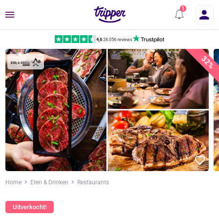
Menu
4,6
|
26.056 reviews
32%
Home
Eten & Drinken
Restaurants
Uitverkocht!