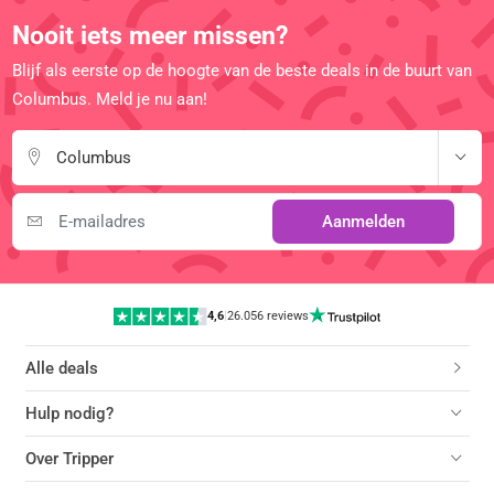
Nooit iets meer missen?
Blijf als eerste op de hoogte van de beste deals in de buurt van
Columbus. Meld je nu aan!
Columbus
Aanmelden
4,6
|
26.056 reviews
Alle deals
Hulp nodig?
Over Tripper