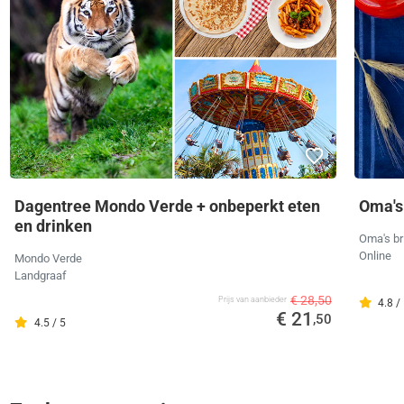
Dagentree Mondo Verde + onbeperkt eten
Oma's
en drinken
Oma's br
Online
Mondo Verde
Landgraaf
€ 28,50
Prijs van aanbieder
4.8 /
€ 21
,50
4.5 / 5