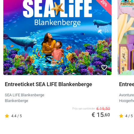
20%
Entreeticket SEA LIFE Blankenberge
Entre
SEA LIFE Blankenberge
Avonture
Blankenberge
Hoogerh
€ 19,50
Prijs van aanbieder
€ 15
,60
4.4 / 5
4 / 5