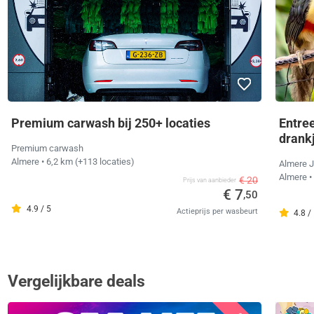
Premium carwash bij 250+ locaties
Entre
drank
Premium carwash
Almere
• 6,2 km
(+113 locaties)
Almere J
Almere
•
€ 20
Prijs van aanbieder
€ 7
,50
4.9 / 5
Actieprijs per wasbeurt
4.8 /
Vergelijkbare deals