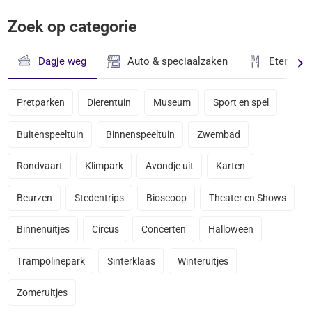
Zoek op categorie
Dagje weg
Auto & speciaalzaken
Eten & D
Pretparken
Dierentuin
Museum
Sport en spel
Buitenspeeltuin
Binnenspeeltuin
Zwembad
Rondvaart
Klimpark
Avondje uit
Karten
Beurzen
Stedentrips
Bioscoop
Theater en Shows
Binnenuitjes
Circus
Concerten
Halloween
Trampolinepark
Sinterklaas
Winteruitjes
Zomeruitjes