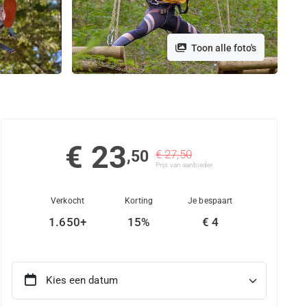
Toon alle foto's
€ 23
,50
€ 27,50
Prijs van aanbieder
Verkocht
Korting
Je bespaart
1.650+
15%
€ 4
Kies een datum