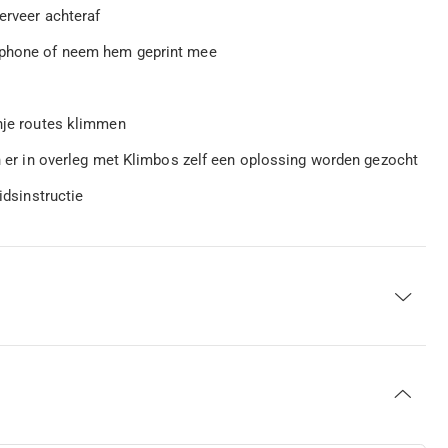
serveer achteraf
rtphone of neem hem geprint mee
anje routes klimmen
an er in overleg met Klimbos zelf een oplossing worden gezocht
idsinstructie