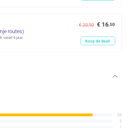
€ 16
,50
€ 20,50
nje routes)
k vanaf 6 jaar.
Koop de deal!
58
5
1