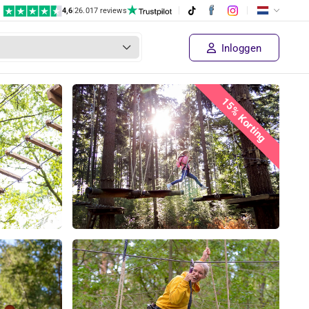
4,6
|
26.017 reviews
Inloggen
15% Korting