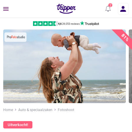
Menu
4,6
|
26.053 reviews
81%
Home
Auto & speciaalzaken
Fotoshoot
Uitverkocht!