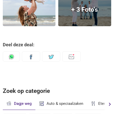
+ 3 Foto's
Deel deze deal:
Zoek op categorie
Dagje weg
Auto & speciaalzaken
Eten & D