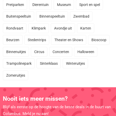
Pretparken
Dierentuin
Museum
Sport en spel
Buitenspeeltuin
Binnenspeeltuin
Zwembad
Rondvaart
Klimpark
Avondje uit
Karten
Beurzen
Stedentrips
Theater en Shows
Bioscoop
Binnenuitjes
Circus
Concerten
Halloween
Trampolinepark
Sinterklaas
Winteruitjes
Zomeruitjes
Nooit iets meer missen?
Blijf als eerste op de hoogte van de beste deals in de buurt van
Columbus. Meld je nu aan!