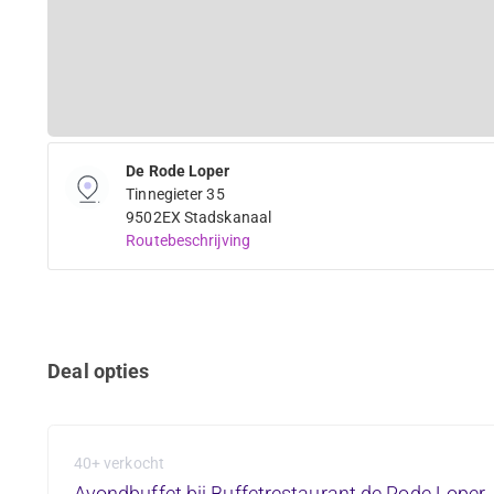
De Rode Loper
Tinnegieter 35
9502EX Stadskanaal
Routebeschrijving
Deal opties
40+ verkocht
Avondbuffet bij Buffetrestaurant de Rode Loper