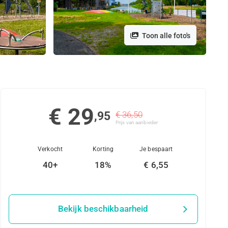
Toon alle foto's
€ 29
,95
€ 36,50
Prijs van aanbieder
Verkocht
Korting
Je bespaart
40+
18%
€ 6,55
Bekijk beschikbaarheid