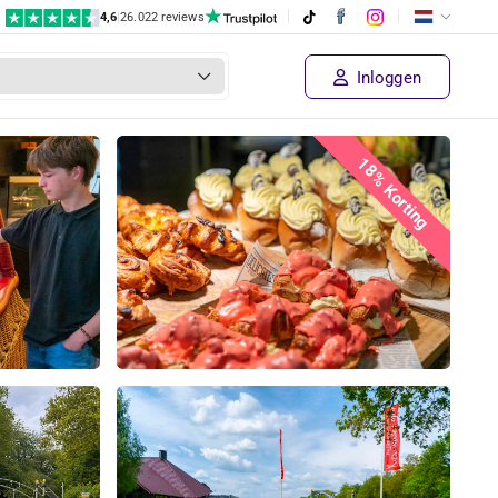
4,6
|
26.022 reviews
Inloggen
18% Korting