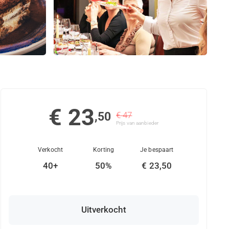
€ 23
,50
€ 47
Prijs van aanbieder
Verkocht
Korting
Je bespaart
40+
50%
€ 23,50
Uitverkocht