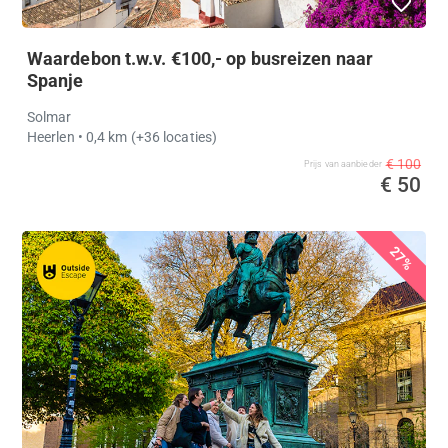
Waardebon t.w.v. €100,- op busreizen naar
Spanje
Solmar
Heerlen
• 0,4 km
(+36 locaties)
€ 100
Prijs van aanbieder
€ 50
27%