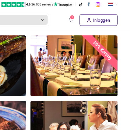
4,6
|
26.038 reviews
Inloggen
50% Korting