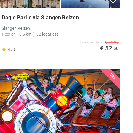
Dagje Parijs via Slangen Reizen
Slangen Reizen
Heerlen
• 0,5 km
(+32 locaties)
€ 74,95
Prijs van aanbieder
€ 52
,50
4 / 5
32%