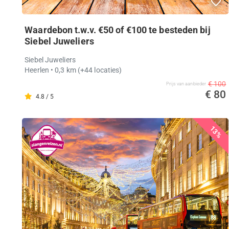
Waardebon t.w.v. €50 of €100 te besteden bij
Siebel Juweliers
Siebel Juweliers
Heerlen
• 0,3 km
(+44 locaties)
€ 100
Prijs van aanbieder
€ 80
4.8 / 5
13%