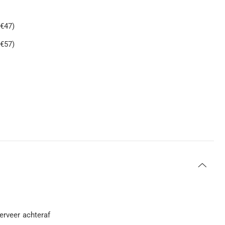
 €47)
 €57)
serveer achteraf