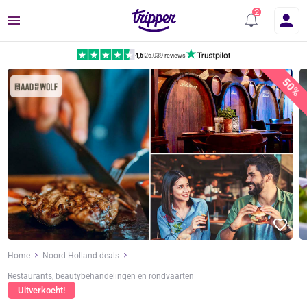
Menu
4,6
|
26.039 reviews
50%
Home
Noord-Holland deals
Restaurants, beautybehandelingen en rondvaarten
Uitverkocht!