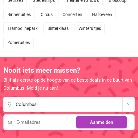
Beurzen
Stedentrips
Theater en Shows
Bioscoop
Binnenuitjes
Circus
Concerten
Halloween
Trampolinepark
Sinterklaas
Winteruitjes
Zomeruitjes
Nooit iets meer missen?
Blijf als eerste op de hoogte van de beste deals in de buurt van
Columbus. Meld je nu aan!
Columbus
Aanmelden