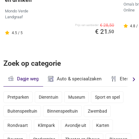
Oma's br
Online
Mondo Verde
Landgraaf
€ 28,50
Prijs van aanbieder
4.8 /
€ 21
,50
4.5 / 5
Zoek op categorie
Dagje weg
Auto & speciaalzaken
Eten & D
Pretparken
Dierentuin
Museum
Sport en spel
Buitenspeeltuin
Binnenspeeltuin
Zwembad
Rondvaart
Klimpark
Avondje uit
Karten