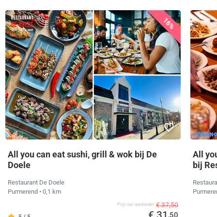
16%
All you can eat sushi, grill & wok bij De
All y
Doele
bij R
Restaurant De Doele
Restaur
Purmerend
• 0,1 km
Purmer
€ 37,50
Prijs van aanbieder
€ 31
,50
5 / 5