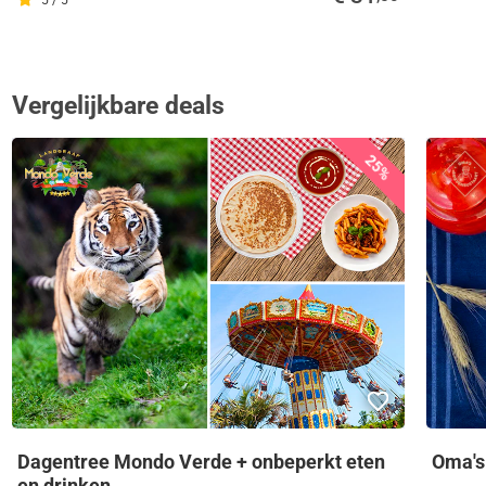
Vergelijkbare deals
25%
Dagentree Mondo Verde + onbeperkt eten
Oma's
en drinken