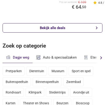
€ 109
Prijs van aanbieder
4.8 /
€ 64
,50
Bekijk alle deals
Zoek op categorie
Dagje weg
Auto & speciaalzaken
Eten & D
Pretparken
Dierentuin
Museum
Sport en spel
Buitenspeeltuin
Binnenspeeltuin
Zwembad
Rondvaart
Klimpark
Stedentrips
Avondje uit
Karten
Theater en Shows
Beurzen
Bioscoop