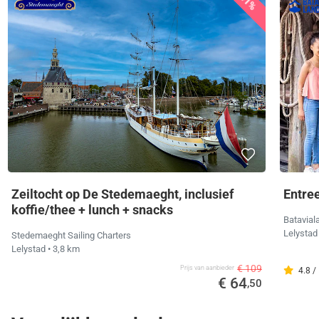
41%
Zeiltocht op De Stedemaeght, inclusief
Entree
koffie/thee + lunch + snacks
Batavial
Lelysta
Stedemaeght Sailing Charters
Lelystad
• 3,8 km
€ 109
Prijs van aanbieder
4.8 /
€ 64
,50