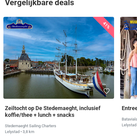
Vergelijkbare deals
41%
Zeiltocht op De Stedemaeght, inclusief
Entree
koffie/thee + lunch + snacks
Batavial
Lelysta
Stedemaeght Sailing Charters
Lelystad
• 3,8 km