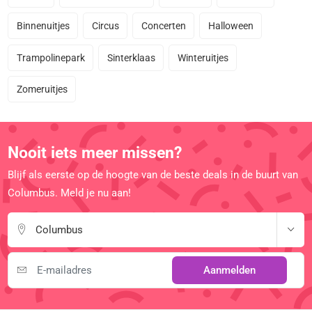
Binnenuitjes
Circus
Concerten
Halloween
Trampolinepark
Sinterklaas
Winteruitjes
Zomeruitjes
Nooit iets meer missen?
Blijf als eerste op de hoogte van de beste deals in de buurt van
Columbus. Meld je nu aan!
Columbus
Aanmelden