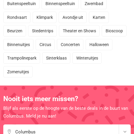
Buitenspeeltuin
Binnenspeeltuin
Zwembad
Rondvaart
Klimpark
Avondje uit
Karten
Beurzen
Stedentrips
Theater en Shows
Bioscoop
Binnenuitjes
Circus
Concerten
Halloween
Trampolinepark
Sinterklaas
Winteruitjes
Zomeruitjes
Nooit iets meer missen?
Blijf als eerste op de hoogte van de beste deals in de buurt van
Columbus. Meld je nu aan!
Columbus