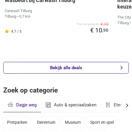
Wasbeurt bij Carwash Tilburg
Intera
keuze 
Carwash Tilburg
Tilburg
• 0,7 km
The City
Tilburg
•
€ 19
Prijs van aanbieder
€ 10
,90
4.7 / 5
Bekijk alle deals
Zoek op categorie
Dagje weg
Auto & speciaalzaken
Eten & D
Pretparken
Dierentuin
Museum
Sport en spel