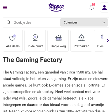
Menu
Zoek je deal
Columbus
Alle deals
In de buurt
Dagje weg
Pretparken
Dierentuin
The Gaming Factory
The Gaming Factory, een gamehal van circa 1500 m2. De hal
staat volledig in het teken van gaming. Er zijn oude en nieuwere
arcade games. Je kunt ook E-games spelen zoals Fortnite. Er
zijn boordspellen en airhockey. Heel veel aanbod met voor
ieder wat wils. Zodra je de gamehal betreedt is elk spel
inbegrepen en daardoor dus ideaal voor een dagje of avondje
uit. Geschikt voor jong en oud! Er zijn 100+ activiteiten dus je