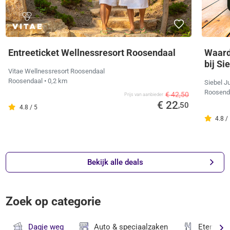
Entreeticket Wellnessresort Roosendaal
Waard
bij Si
Vitae Wellnessresort Roosendaal
Roosendaal
• 0,2 km
Siebel J
Roosend
€ 42,50
Prijs van aanbieder
€ 22
,50
4.8 / 5
4.8 /
Bekijk alle deals
Zoek op categorie
Dagje weg
Auto & speciaalzaken
Eten & D