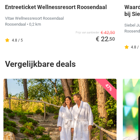
Entreeticket Wellnessresort Roosendaal
Waard
bij Si
Vitae Wellnessresort Roosendaal
Roosendaal
• 0,2 km
Siebel J
Roosend
€ 42,50
Prijs van aanbieder
€ 22
,50
4.8 / 5
4.8 /
Vergelijkbare deals
47%