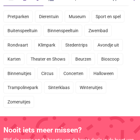
Pretparken
Dierentuin
Museum
Sport en spel
Buitenspeeltuin
Binnenspeeltuin
Zwembad
Rondvaart
Klimpark
Stedentrips
Avondje uit
Karten
Theater en Shows
Beurzen
Bioscoop
Binnenuitjes
Circus
Concerten
Halloween
Trampolinepark
Sinterklaas
Winteruitjes
Zomeruitjes
Nooit iets meer missen?
Blijf als eerste op de hoogte van de beste deals in de buurt van