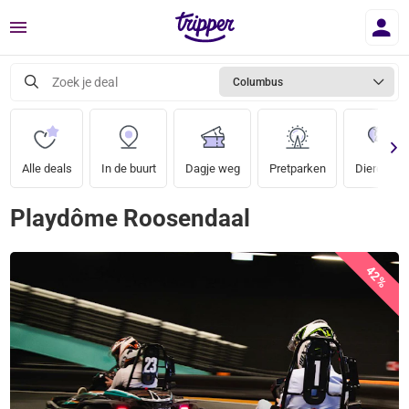
Menu
Zoek je deal
Columbus
Alle deals
In de buurt
Dagje weg
Pretparken
Dierentuin
Playdôme Roosendaal
42%