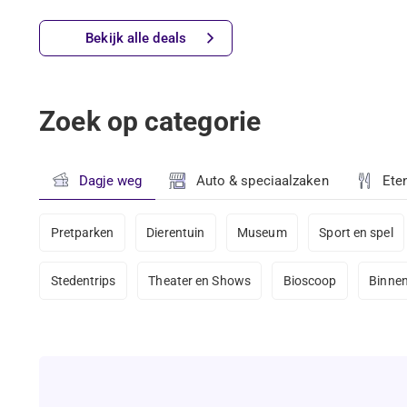
Bekijk alle deals
Zoek op categorie
Dagje weg
Auto & speciaalzaken
Ete
Pretparken
Dierentuin
Museum
Sport en spel
Stedentrips
Theater en Shows
Bioscoop
Binnen