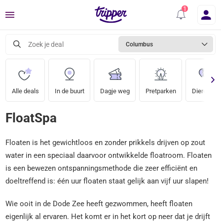
Menu
Zoek je deal
Columbus
Alle deals
In de buurt
Dagje weg
Pretparken
Dierentuin
FloatSpa
Floaten is het gewichtloos en zonder prikkels drijven op zout
water in een speciaal daarvoor ontwikkelde floatroom. Floaten
is een bewezen ontspanningsmethode die zeer efficiënt en
doeltreffend is: één uur floaten staat gelijk aan vijf uur slapen!
Wie ooit in de Dode Zee heeft gezwommen, heeft floaten
eigenlijk al ervaren. Het komt er in het kort op neer dat je drijft