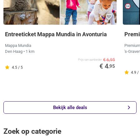
Entreeticket Mappa Mundia in Avonturia
Premi
Mappa Mundia
Premium
Den Haag
• 1 km
's-Grav
€ 6,95
Prijs van aanbieder
€ 4
,95
4.5 / 5
4.9 /
Bekijk alle deals
Zoek op categorie