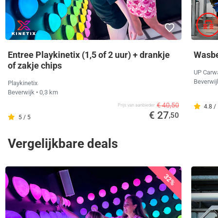
Entree Playkinetix (1,5 of 2 uur) + drankje
Wasbe
of zakje chips
UP Carw
Beverwi
Playkinetix
Beverwijk
• 0,3 km
€ 40,50
Prijs van aanbieder
4.8 /
€ 27
,50
5 / 5
Vergelijkbare deals
32%