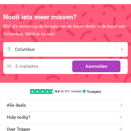
Nooit iets meer missen?
Blijf als eerste op de hoogte van de beste deals in de buurt van
Columbus. Meld je nu aan!
Columbus
Aanmelden
4,6
|
26.021 reviews
Alle deals
Hulp nodig?
Over Tripper