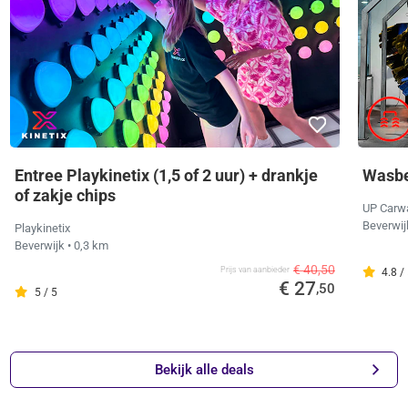
Entree Playkinetix (1,5 of 2 uur) + drankje
Wasbe
of zakje chips
UP Carw
Beverwi
Playkinetix
Beverwijk
• 0,3 km
€ 40,50
Prijs van aanbieder
4.8 /
€ 27
,50
5 / 5
Bekijk alle deals