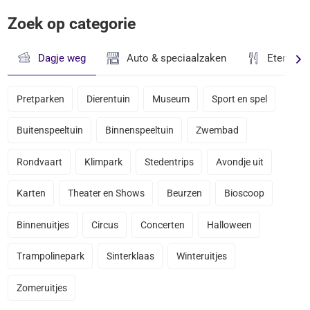
Zoek op categorie
Dagje weg
Auto & speciaalzaken
Eten & D
Pretparken
Dierentuin
Museum
Sport en spel
Buitenspeeltuin
Binnenspeeltuin
Zwembad
Rondvaart
Klimpark
Stedentrips
Avondje uit
Karten
Theater en Shows
Beurzen
Bioscoop
Binnenuitjes
Circus
Concerten
Halloween
Trampolinepark
Sinterklaas
Winteruitjes
Zomeruitjes