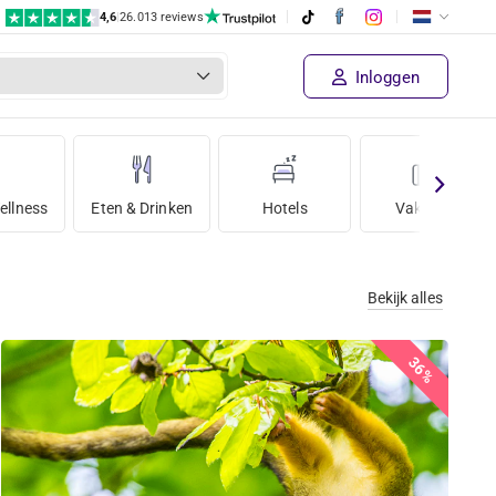
4,6
|
26.013 reviews
Inloggen
ellness
Eten & Drinken
Hotels
Vakantie
Bekijk alles
36%