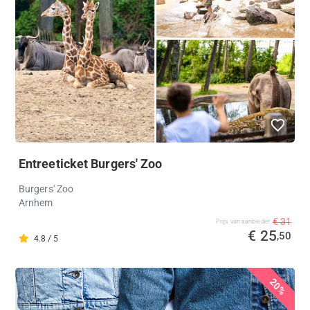
Entreeticket Burgers' Zoo
Burgers' Zoo
Arnhem
€ 31
Prijs van aanbieder
€ 25
,50
4.8 / 5
20%