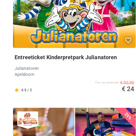
Entreeticket Kinderpretpark Julianatoren
Julianatoren
Apeldoorn
€ 32,50
Prijs van aanbieder
€ 24
4.9 / 5
25%