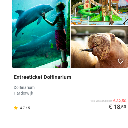
Entreeticket Dolfinarium
Dolfinarium
Harderwijk
€ 32,50
Prijs van aanbieder
€ 18
,50
4.7 / 5