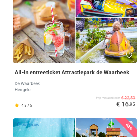
All-in entreeticket Attractiepark de Waarbeek
De Waarbeek
Hengelo
€ 22,50
Prijs van aanbieder
€ 16
,95
4.8 / 5
43%