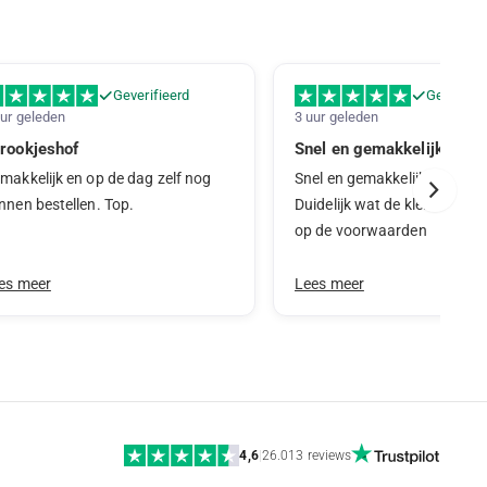
Geverifieerd
Geverifie
uur geleden
3 uur geleden
rookjeshof
Snel en gemakkelijk te re
makkelijk en op de dag zelf nog
Snel en gemakkelijk te regele
nnen bestellen. Top.
Duidelijk wat de kleine lettert
op de voorwaarden
es meer
Lees meer
4,6
|
26.013 reviews