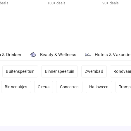
deals
100+ deals
90+ deals
n & Drinken
Beauty & Wellness
Hotels & Vakantie
Buitenspeeltuin
Binnenspeeltuin
Zwembad
Rondvaar
Binnenuitjes
Circus
Concerten
Halloween
Tramp