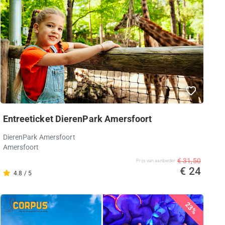
Entreeticket DierenPark Amersfoort
DierenPark Amersfoort
Amersfoort
€ 31,50
Prijs van aanbieder
€ 24
4.8 / 5
23%