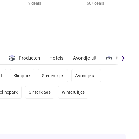
9 deals
60+ deals
Producten
Hotels
Avondje uit
Workshops
t
Klimpark
Stedentrips
Avondje uit
olinepark
Sinterklaas
Winteruitjes