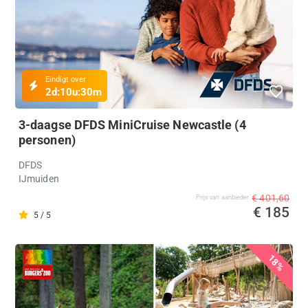
Eindigt over
2d:
10u:
30m
3-daagse DFDS MiniCruise Newcastle (4
personen)
DFDS
IJmuiden
€ 401,60
Prijs van aanbieder
€ 185
5 / 5
18%