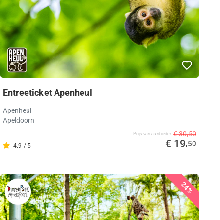
Entreeticket Apenheul
Apenheul
Apeldoorn
€ 30,50
Prijs van aanbieder
€ 19
,50
4.9 / 5
24%