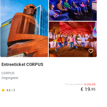
Entreeticket CORPUS
CORPUS
Oegstgeest
€ 25,95
Prijs van aanbieder
€ 19
,95
4.6 / 5