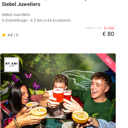
Siebel Juweliers
Siebel Juweliers
's-Gravenhage
• 4.2 km
(+44 locations)
€ 100
Supplier's price
€ 80
4.8 / 5
28%