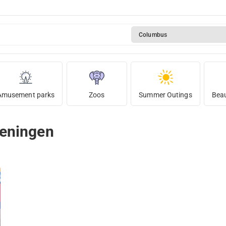
Columbus
Amusement parks
Zoos
Summer Outings
Beau
veningen