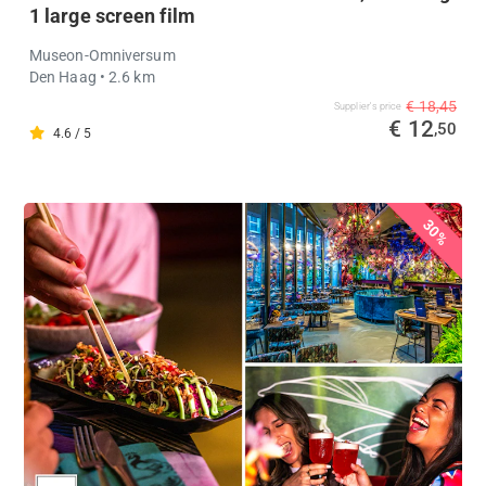
1 large screen film
Museon-Omniversum
Den Haag
• 2.6 km
€ 18,45
Supplier's price
€ 12
,50
4.6 / 5
30%