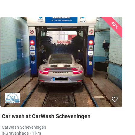
49%
Car wash at CarWash Scheveningen
CarWash Scheveningen
's-Gravenhage
• 1 km