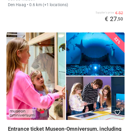
Den Haag
• 0.6 km
(+1 locations)
€ 52
Supplier's price
€ 27
,50
32%
Entrance ticket Museon-Omniversum, including