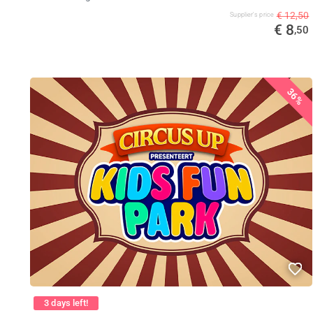
€ 12,50
Supplier's price
€ 8
,50
36%
3 days left!