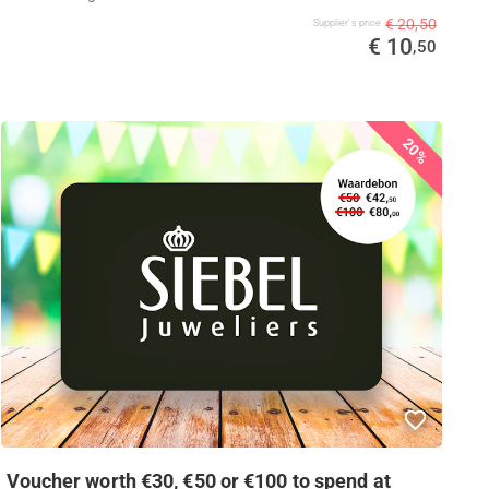
€ 20,50
Supplier's price
€ 10
,50
20%
Voucher worth €30, €50 or €100 to spend at