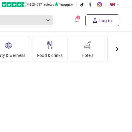
4.6
|
26,037 reviews
Log in
ty & wellness
Food & drinks
Hotels
Holida