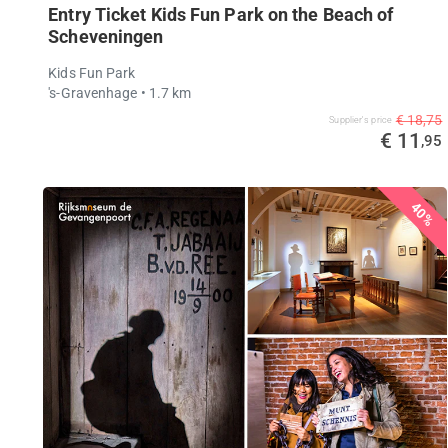
Entry Ticket Kids Fun Park on the Beach of
Scheveningen
Kids Fun Park
's-Gravenhage
• 1.7 km
€ 18,75
Supplier's price
€ 11
,95
40%