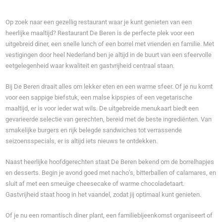
Op zoek naar een gezellig restaurant waar je kunt genieten van een
heerlijke maaltijd? Restaurant De Beren is de perfecte plek voor een
uitgebreid diner, een snelle lunch of een borrel met vrienden en familie. Met
vestigingen door heel Nederland ben je altijd in de buurt van een sfeervolle
eetgelegenheid waar kwaliteit en gastvrijheid centraal staan.
Bij De Beren draait alles om lekker eten en een warme sfeer. Of je nu komt
voor een sappige biefstuk, een malse kipspies of een vegetarische
maaltijd, er is voor ieder wat wils. De uitgebreide menukaart biedt een
gevarieerde selectie van gerechten, bereid met de beste ingrediënten. Van
smakelijke burgers en rijk belegde sandwiches tot verrassende
seizoensspecials, er is altijd iets nieuws te ontdekken.
Naast heerlijke hoofdgerechten staat De Beren bekend om de borrelhapjes
en desserts. Begin je avond goed met nacho’s, bitterballen of calamares, en
sluit af met een smeuïge cheesecake of warme chocoladetaart.
Gastvrijheid staat hoog in het vaandel, zodat jij optimaal kunt genieten.
Of je nu een romantisch diner plant, een familiebijeenkomst organiseert of