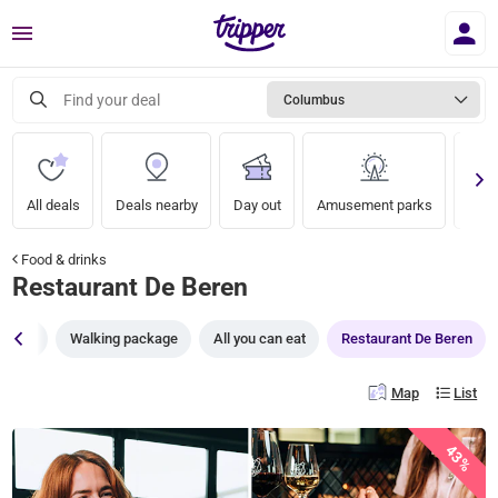
Menu
Find your deal
Columbus
All deals
Deals nearby
Day out
Amusement parks
Zoo
Food & drinks
Restaurant De Beren
tings
Walking package
All you can eat
Restaurant De Beren
Map
List
43%