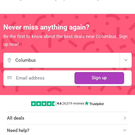
Never miss anything again?
Be the first to know about the best deals near Columbus. Sign
up now!
Columbus
Sign up
4.6
|
26,019 reviews
All deals
Need help?