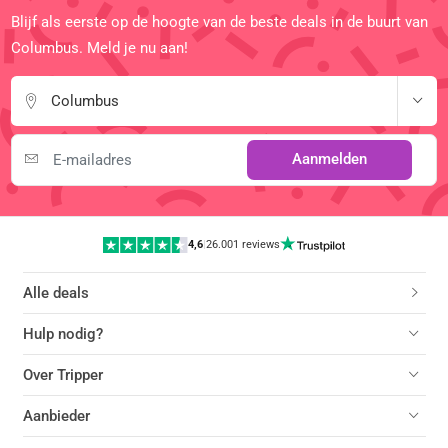
Blijf als eerste op de hoogte van de beste deals in de buurt van
Columbus. Meld je nu aan!
Columbus
Aanmelden
4,6
|
26.001 reviews
Alle deals
Hulp nodig?
Over Tripper
Aanbieder