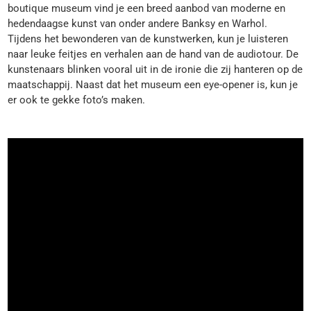
boutique museum vind je een breed aanbod van moderne en
hedendaagse kunst van onder andere Banksy en Warhol.
Tijdens het bewonderen van de kunstwerken, kun je luisteren
naar leuke feitjes en verhalen aan de hand van de audiotour. De
kunstenaars blinken vooral uit in de ironie die zij hanteren op de
maatschappij. Naast dat het museum een eye-opener is, kun je
er ook te gekke foto’s maken.