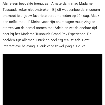
Als je een bezoekje brengt aan Amsterdam, mag Madame
Tussauds zeker niet ontbreken. Bij dit wassenbeeldenmuseum
ontmoet je al jouw favoriete beroemdheden op één dag. Maak
een selfie met Lil’ Kleine voor zijn champagne muur, zing de
sterren van de hemel samen met Adele en zet de snelste tijd
neer bij het Madame Tussauds Grand Prix Experience. De
beelden zijn allemaal uniek en heel erg realistisch. Deze
interactieve beleving is leuk voor zowel jong als oud!