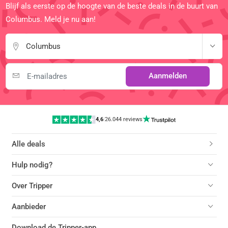
Blijf als eerste op de hoogte van de beste deals in de buurt van
Columbus. Meld je nu aan!
Columbus
Aanmelden
4,6
|
26.044 reviews
Alle deals
Hulp nodig?
Over Tripper
Aanbieder
Download de Tripper-app