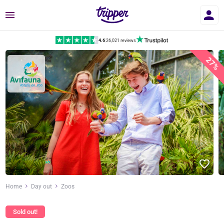
Menu
4.6
|
26,021 reviews
27%
Home
Day out
Zoos
Sold out!