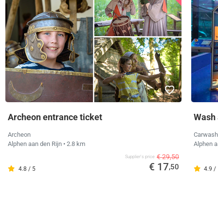
Archeon entrance ticket
Wash 
Archeon
Carwash
Alphen aan den Rijn
• 2.8 km
Alphen a
€ 29,50
Supplier's price
€ 17
,50
4.8 / 5
4.9 /