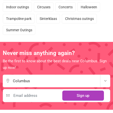
Indoor outings
Circuses
Concerts
Halloween
Trampoline park
Sinterklaas
Christmas outings
Summer Outings
Never miss anything again?
Be the first to know about the best deals near Columbus. Sign
up now!
Columbus
Sign up