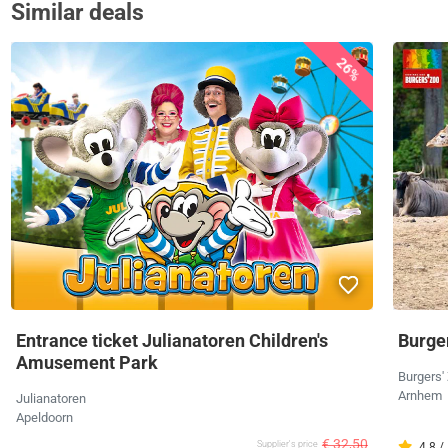
Similar deals
26%
Entrance ticket Julianatoren Children's
Burger
Amusement Park
Burgers'
Arnhem
Julianatoren
Apeldoorn
€ 32,50
Supplier's price
4.8 /