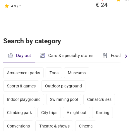
€ 24
4.9 / 5
Search by category
Day out
Cars & specialty stores
Food & dr
Amusement parks
Zoos
Museums
Sports & games
Outdoor playground
Indoor playground
Swimming pool
Canal cruises
Climbing park
City trips
A night out
Karting
Conventions
Theatre & shows
Cinema