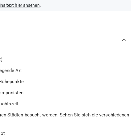
inaltext hier ansehen
.
£)
wegende Art
e Höhepunkte
Komponisten
achtszeit
en Städten besucht werden. Sehen Sie sich die verschiedenen
bot