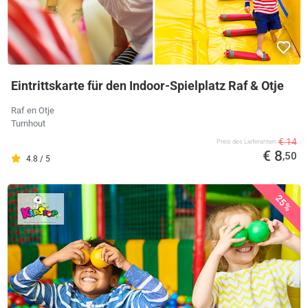
Eintrittskarte für den Indoor-Spielplatz Raf & Otje
Raf en Otje
Turnhout
€ 14
Preis des Lieferanten
€ 8
,50
4.8 / 5
25%