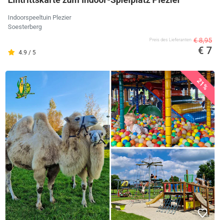
Indoorspeeltuin Plezier
Soesterberg
€ 8,95
Preis des Lieferanten
€ 7
4.9 / 5
21%