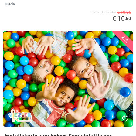
Breda
€ 13,95
Preis des Lieferanten
€ 10
,50
22%
Eintrittskarte zum Indoor-Spielplatz Plezier