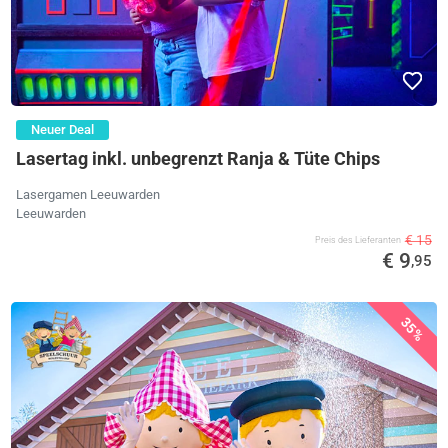
Neuer Deal
Lasertag inkl. unbegrenzt Ranja & Tüte Chips
Lasergamen Leeuwarden
Leeuwarden
€ 15
Preis des Lieferanten
€ 9
,95
35%