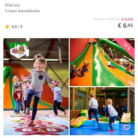
Klok'uus
's-Heer Arendskerke
€ 9,95
Preis des Lieferanten
€ 6
,95
4.8 / 5
31%