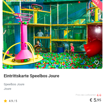
34%
Eintrittskarte Speelbos Joure
Speelbos Joure
Joure
€ 9
Preis des Lieferanten
€ 5
,95
4.9 / 5