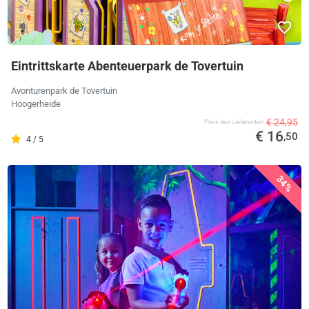
Eintrittskarte Abenteuerpark de Tovertuin
Avonturenpark de Tovertuin
Hoogerheide
€ 24,95
Preis des Lieferanten
€ 16
,50
4 / 5
34%