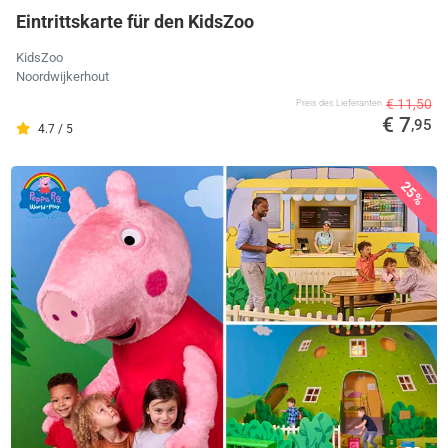
Eintrittskarte für den KidsZoo
KidsZoo
Noordwijkerhout
€ 11,50
Preis des Lieferanten
€ 7
,95
4.7 / 5
25%