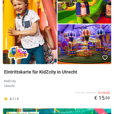
Eintrittskarte für KidZcity in Utrecht
KidZcity
Utrecht
€ 18,50
Preis des Lieferanten
€ 15
,50
4.7 / 5