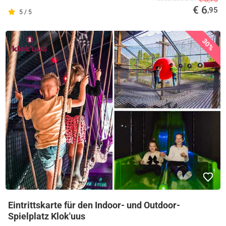
€ 6
,95
5 / 5
30%
Eintrittskarte für den Indoor- und Outdoor-
Spielplatz Klok'uus