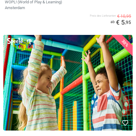
WOPL! (World of Play & Learning)
Amsterdam
€ 10,95
Preis des Lieferanten
€ 5
ab
,95
30%