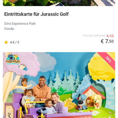
Eintrittskarte für Jurassic Golf
Dino Experience Park
Gouda
€ 10
Preis des Lieferanten
€ 7
,50
4.6 / 5
34%