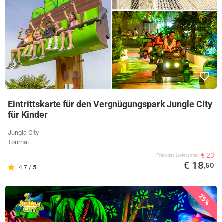
Eintrittskarte für den Vergnügungspark Jungle City
für Kinder
Jungle City
Tournai
€ 23
Preis des Lieferanten
€ 18
,50
4.7 / 5
25%