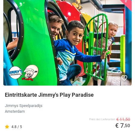
Eintrittskarte Jimmy's Play Paradise
Jimmys Speelparadijs
Amsterdam
€ 11,50
Preis des Lieferanten
€ 7
,50
4.8 / 5