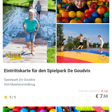
Eintrittskarte für den Spielpark De Goudvis
Speelpark De Goudvis
Sint Maartensvlotbrug
€ 10
Preis des Lieferanten
€ 7
,50
5 / 5