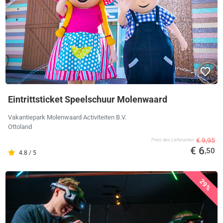
Eintrittsticket Speelschuur Molenwaard
Vakantiepark Molenwaard Activiteiten B.V.
Ottoland
€ 9,95
Preis des Lieferanten
€ 6
,50
4.8 / 5
29%