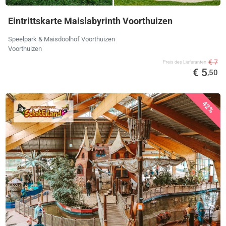
Eintrittskarte Maislabyrinth Voorthuizen
Speelpark & Maisdoolhof Voorthuizen
Voorthuizen
€ 7
Preis des Lieferanten
€ 5
,50
42%