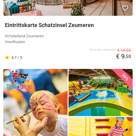
Eintrittskarte Schatzinsel Zeumeren
Schateiland Zeumeren
Voorthuizen
€ 16,50
Preis des Lieferanten
€ 9
,50
4.7 / 5
39%