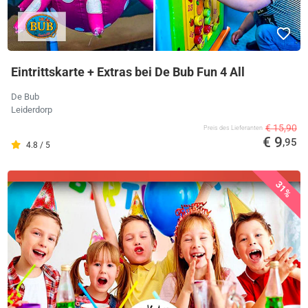
Eintrittskarte + Extras bei De Bub Fun 4 All
De Bub
Leiderdorp
€ 15,90
Preis des Lieferanten
€ 9
,95
4.8 / 5
31%