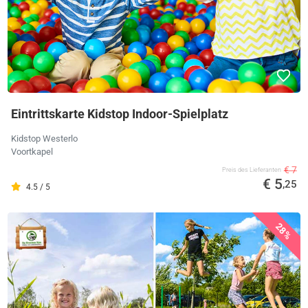
Eintrittskarte Kidstop Indoor-Spielplatz
Kidstop Westerlo
Voortkapel
€ 7
Preis des Lieferanten
€ 5
,25
4.5 / 5
28%