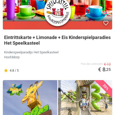
Eintrittskarte + Limonade + Eis Kinderspielparadies
Het Speelkasteel
Kinderspeelparadijs Het Speelkasteel
Hoofddorp
€ 12
Preis des Lieferanten
€ 8
,25
4.8 / 5
20%