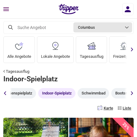
Menü
Suche Angebot
Columbus
Alle Angebote
Lokale Angebote
Tagesausflug
Freizeitparks
Tagesausflug
Indoor-Spielplatz
Außenspielplatz
Indoor-Spielplatz
Schwimmbad
Bootsrundfa
Karte
Liste
25%