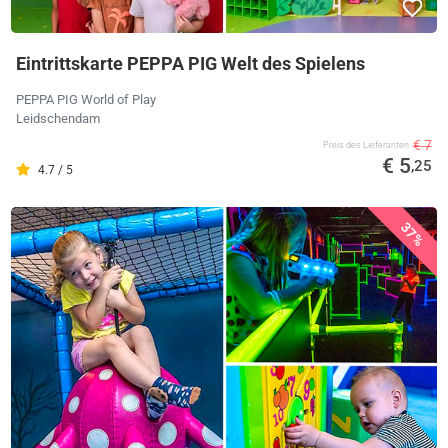
Eintrittskarte PEPPA PIG Welt des Spielens
PEPPA PIG World of Play
Leidschendam
€ 7
Preis des Lieferanten
€ 5
,25
4.7 / 5
37%