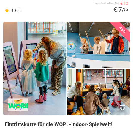
€ 10
Preis des Lieferanten
€ 7
,95
4.8 / 5
46%
Eintrittskarte für die WOPL-Indoor-Spielwelt!