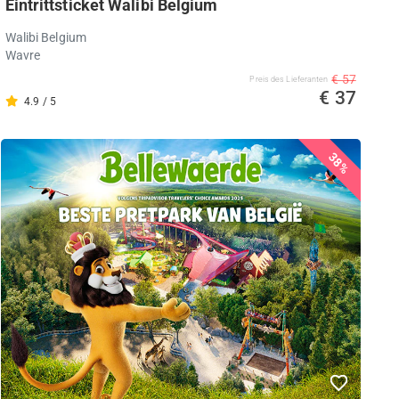
Eintrittsticket Walibi Belgium
Walibi Belgium
Wavre
€ 57
Preis des Lieferanten
€ 37
4.9 / 5
38%