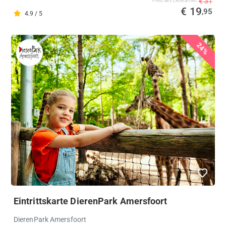
€ 31
Preis des Lieferanten
€ 19
,95
4.9 / 5
24%
Eintrittskarte DierenPark Amersfoort
DierenPark Amersfoort