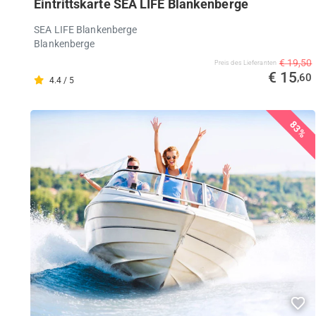
Eintrittskarte SEA LIFE Blankenberge
SEA LIFE Blankenberge
Blankenberge
€ 19,50
Preis des Lieferanten
€ 15
,60
4.4 / 5
83%