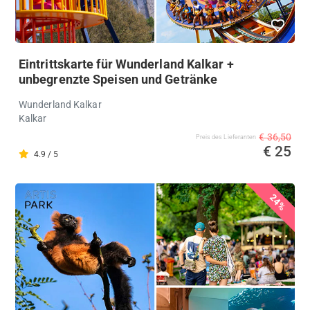
Eintrittskarte für Wunderland Kalkar +
unbegrenzte Speisen und Getränke
Wunderland Kalkar
Kalkar
€ 36,50
Preis des Lieferanten
€ 25
4.9 / 5
24%