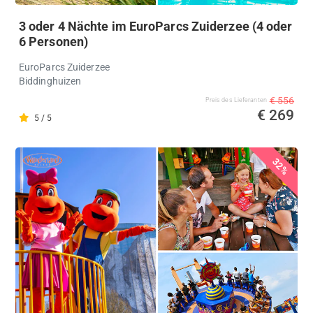
3 oder 4 Nächte im EuroParcs Zuiderzee (4 oder
6 Personen)
EuroParcs Zuiderzee
Biddinghuizen
€ 556
Preis des Lieferanten
€ 269
5 / 5
%
32%