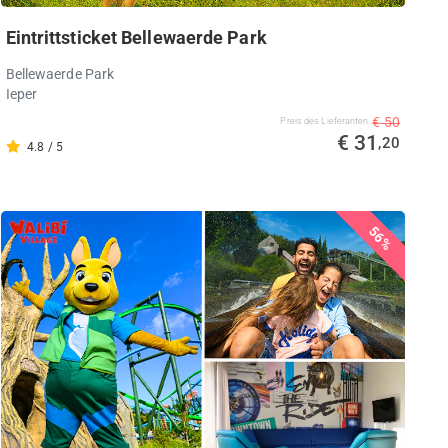
Eintrittsticket Bellewaerde Park
Bellewaerde Park
Ieper
€ 50
Preis des Lieferanten
€ 31
,20
4.8 / 5
56%