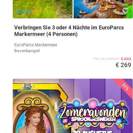
Verbringen Sie 3 oder 4 Nächte im EuroParcs
Markermeer (4 Personen)
EuroParcs Markermeer
Bovenkarspel
€ 843
Preis des Lieferanten
€ 269
37%