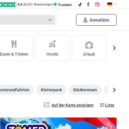
4,6
|
26.021 Bewertungen
Anmelden
Essen & Trinken
Hotels
Urlaub
Wertgut
ootsrundfahrten
Kletterpark
Städtereisen
Avondje ui
Auf der Karte anzeigen
Liste
25%