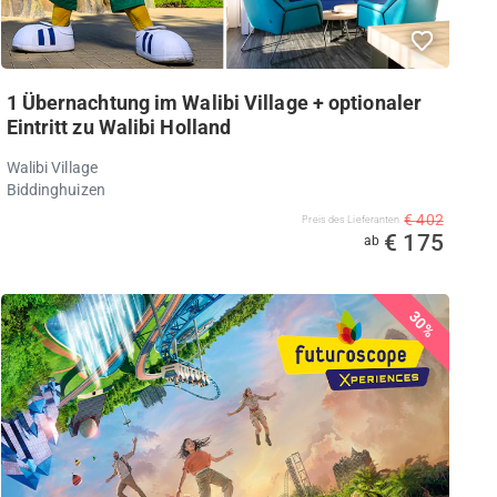
1 Übernachtung im Walibi Village + optionaler
Eintritt zu Walibi Holland
Walibi Village
Biddinghuizen
€ 402
Preis des Lieferanten
€ 175
ab
30%