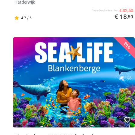
Harderwijk
€ 32,50
Preis des Lieferanten
€ 18
,50
4.7 / 5
20%