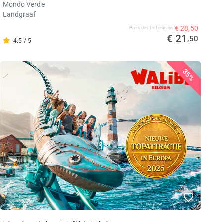
Mondo Verde
Landgraaf
€ 28,50
Preis des Lieferanten
€ 21
,50
4.5 / 5
35%