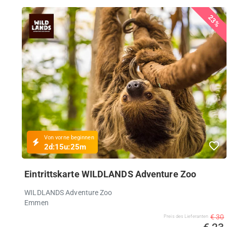
23%
Von vorne beginnen
2d:
15u:
25m
Eintrittskarte WILDLANDS Adventure Zoo
WILDLANDS Adventure Zoo
Emmen
€ 30
Preis des Lieferanten