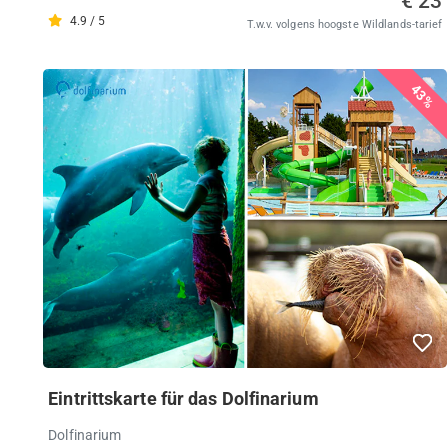
€ 23
4.9 / 5
T.w.v. volgens hoogste Wildlands-tarief
43%
Eintrittskarte für das Dolfinarium
Dolfinarium