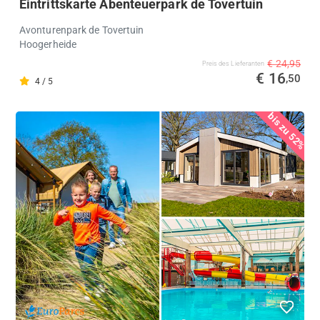
Eintrittskarte Abenteuerpark de Tovertuin
Avonturenpark de Tovertuin
Hoogerheide
€ 24,95
Preis des Lieferanten
€ 16
,50
4 / 5
bis zu 52%