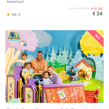
Amersfoort
€ 31,50
Preis des Lieferanten
€ 24
4.8 / 5
34%