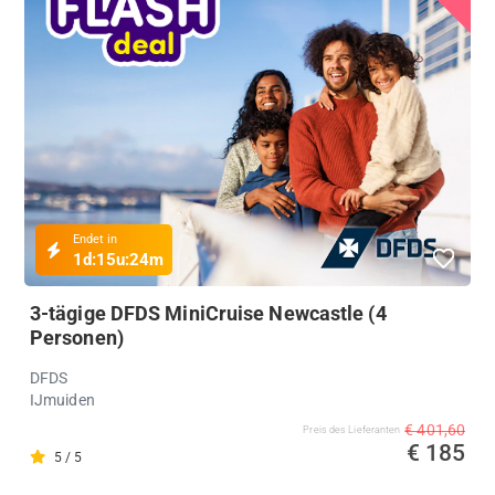
Endet in
1d:
15u:
24m
3-tägige DFDS MiniCruise Newcastle (4
Personen)
DFDS
IJmuiden
€ 401,60
Preis des Lieferanten
€ 185
5 / 5