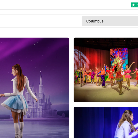
e im
Columbus