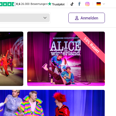
4,6
|
26.000 Bewertungen
€ 29,95
Preis des Lieferanten
ausverkauft!
€ 14
,98
Anmelden
50% Rabatt