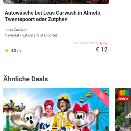
Autowäsche bei Leus Carwash in Almelo,
Twentepoort oder Zutphen
Leus Carwash
Nijverdal
• 5,8 km
(+3 standorte)
€ 19
Preis des Lieferanten
€ 12
4.8 / 5
Ähnliche Deals
26%