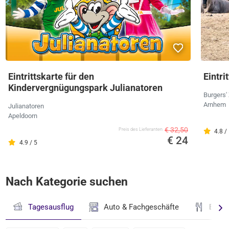
Eintrittskarte für den
Eintri
Kindervergnügungspark Julianatoren
Burgers'
Arnhem
Julianatoren
Apeldoorn
€ 32,50
Preis des Lieferanten
4.8 /
€ 24
4.9 / 5
Nach Kategorie suchen
Tagesausflug
Auto & Fachgeschäfte
Essen