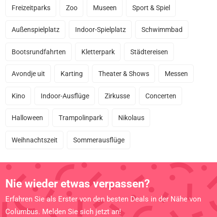
Freizeitparks
Zoo
Museen
Sport & Spiel
Außenspielplatz
Indoor-Spielplatz
Schwimmbad
Bootsrundfahrten
Kletterpark
Städtereisen
Avondje uit
Karting
Theater & Shows
Messen
Kino
Indoor-Ausflüge
Zirkusse
Concerten
Halloween
Trampolinpark
Nikolaus
Weihnachtszeit
Sommerausflüge
Nie wieder etwas verpassen?
Erfahren Sie als Erster von den besten Deals in der Nähe von
Columbus. Melden Sie sich jetzt an!