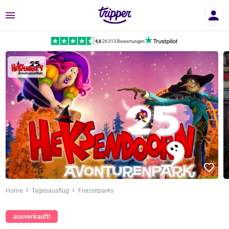
Menü
4,6
|
26.013 Bewertungen
Home
Tagesausflug
Freizeitparks
ausverkauft!