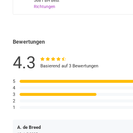
5681 BH Best
Richtungen
Bewertungen
4.3
Basierend auf 3 Bewertungen
5
4
3
2
1
A. de Breed