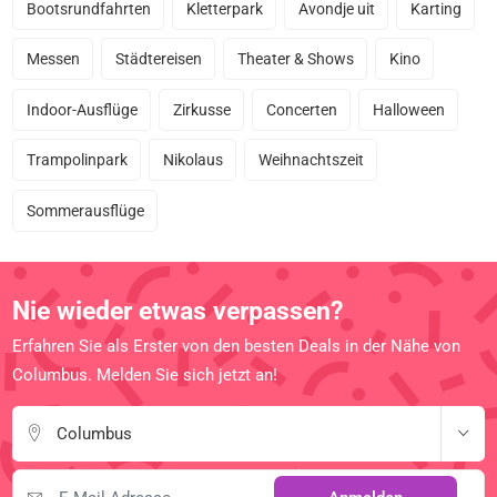
Bootsrundfahrten
Kletterpark
Avondje uit
Karting
Messen
Städtereisen
Theater & Shows
Kino
Indoor-Ausflüge
Zirkusse
Concerten
Halloween
Trampolinpark
Nikolaus
Weihnachtszeit
Sommerausflüge
Nie wieder etwas verpassen?
Erfahren Sie als Erster von den besten Deals in der Nähe von
Columbus. Melden Sie sich jetzt an!
Columbus