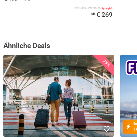
€ 794
Preis des Lieferanten
€ 269
ab
Ähnliche Deals
75%
En
1