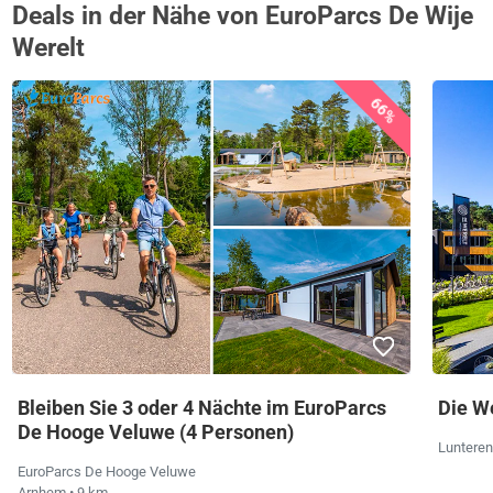
Deals in der Nähe von EuroParcs De Wije
Werelt
66%
Bleiben Sie 3 oder 4 Nächte im EuroParcs
Die W
De Hooge Veluwe (4 Personen)
Luntere
EuroParcs De Hooge Veluwe
Arnhem
• 9 km