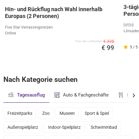
3-täg
Hin- und Rückflug nach Wahl innerhalb
Perso
Europas (2 Personen)
DFDS
Five Star Verrassingsreizen
IJmuide
Online
€ 398
Preis des Lieferanten
€ 99
5 / 5
Nach Kategorie suchen
Tagesausflug
Auto & Fachgeschäfte
Essen
Freizeitparks
Zoo
Museen
Sport & Spiel
Außenspielplatz
Indoor-Spielplatz
Schwimmbad