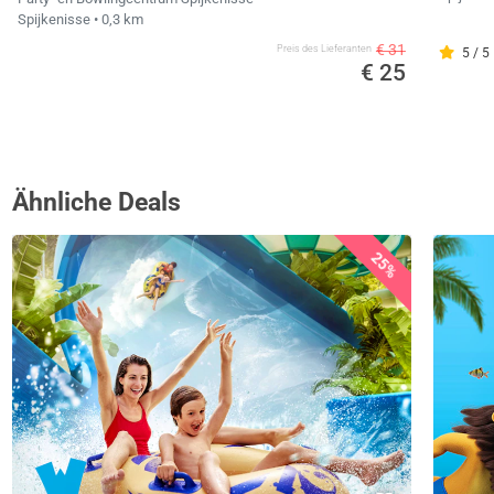
Spijkenisse
• 0,3 km
€ 31
Preis des Lieferanten
5 / 5
€ 25
Ähnliche Deals
25%