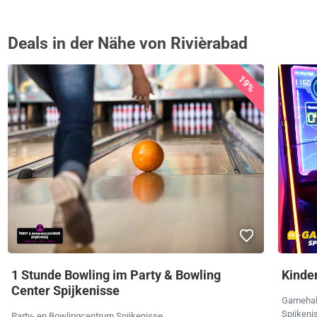
Deals in der Nähe von Rivièrabad
19%
1 Stunde Bowling im Party & Bowling
Kinde
Center Spijkenisse
Gamehal
Spijken
Party- en Bowlingcentrum Spijkenisse