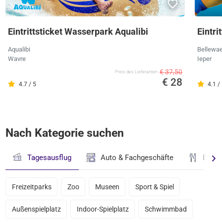
Eintrittsticket Wasserpark Aqualibi
Eintri
Aqualibi
Bellewa
Wavre
Ieper
€ 37,50
Preis des Lieferanten
€ 28
4.7 / 5
4.1 /
Nach Kategorie suchen
Tagesausflug
Auto & Fachgeschäfte
Essen
Freizeitparks
Zoo
Museen
Sport & Spiel
Außenspielplatz
Indoor-Spielplatz
Schwimmbad