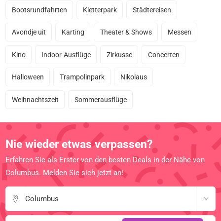
Bootsrundfahrten
Kletterpark
Städtereisen
Avondje uit
Karting
Theater & Shows
Messen
Kino
Indoor-Ausflüge
Zirkusse
Concerten
Halloween
Trampolinpark
Nikolaus
Weihnachtszeit
Sommerausflüge
Nie wieder etwas verpassen?
Erfahren Sie als Erster von den besten Deals in der Nähe von
Columbus. Melden Sie sich jetzt an!
Columbus