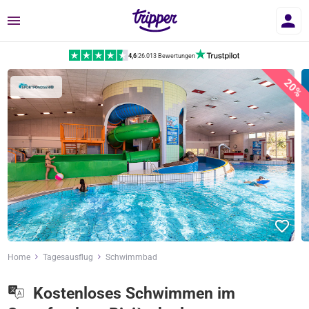
Menü
4,6
|
26.013 Bewertungen
20%
Home
Tagesausflug
Schwimmbad
Kostenloses Schwimmen im