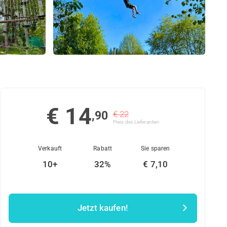
€ 14
,90
€ 22
Preis des Lieferanten
Verkauft
Rabatt
Sie sparen
10+
32%
€ 7,10
Jetzt kaufen!