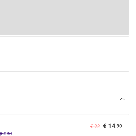
€ 14
,90
€ 22
ggesee