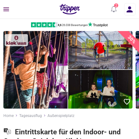
Menü
4,6
|
26.038 Bewertungen
30%
Home
Tagesausflug
Außenspielplatz
Eintrittskarte für den Indoor- und