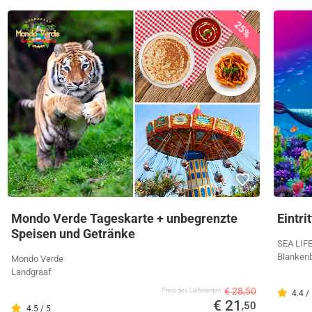
25%
Mondo Verde Tageskarte + unbegrenzte
Eintri
Speisen und Getränke
SEA LIF
Blanken
Mondo Verde
Landgraaf
€ 28,50
Preis des Lieferanten
4.4 /
€ 21
,50
4.5 / 5