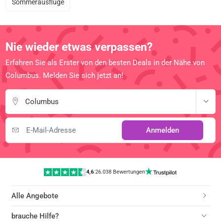
Sommerausflüge
Nie wieder etwas verpassen?
Erfahren Sie als Erster von den besten Deals in der Nähe von
Columbus. Melden Sie sich jetzt an!
Columbus
Anmelden
4,6
|
26.038 Bewertungen
Alle Angebote
brauche Hilfe?