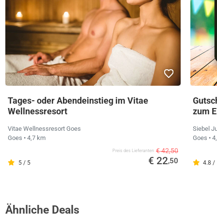
Tages- oder Abendeinstieg im Vitae
Gutsch
Wellnessresort
zum Ei
Vitae Wellnessresort Goes
Siebel J
Goes
• 4,7 km
Goes
• 4
€ 42,50
Preis des Lieferanten
€ 22
,50
5 / 5
4.8 /
Ähnliche Deals