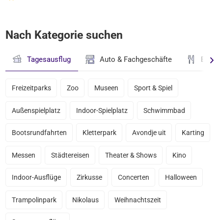
Nach Kategorie suchen
Tagesausflug
Auto & Fachgeschäfte
Essen
Freizeitparks
Zoo
Museen
Sport & Spiel
Außenspielplatz
Indoor-Spielplatz
Schwimmbad
Bootsrundfahrten
Kletterpark
Avondje uit
Karting
Messen
Städtereisen
Theater & Shows
Kino
Indoor-Ausflüge
Zirkusse
Concerten
Halloween
Trampolinpark
Nikolaus
Weihnachtszeit