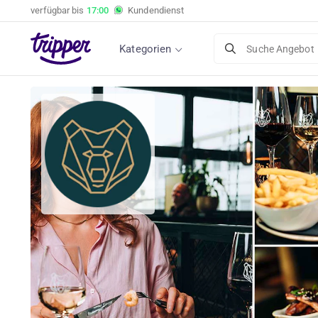
verfügbar bis
17:00
Kundendienst
4-Gänge-Menü Ihrer Wahl im De Beren Schie
Schieveste
Kategorien
Suche Angebot