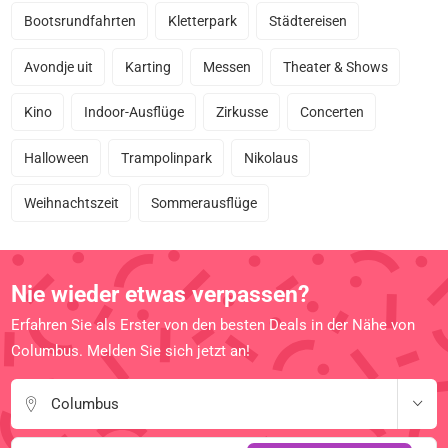
Bootsrundfahrten
Kletterpark
Städtereisen
Avondje uit
Karting
Messen
Theater & Shows
Kino
Indoor-Ausflüge
Zirkusse
Concerten
Halloween
Trampolinpark
Nikolaus
Weihnachtszeit
Sommerausflüge
Nie wieder etwas verpassen?
Erfahren Sie als Erster von den besten Deals in der Nähe von
Columbus. Melden Sie sich jetzt an!
Columbus