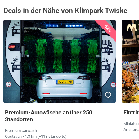
Deals in der Nähe von Klimpark Twiske
62%
Premium-Autowäsche an über 250
Eintr
Standorten
Miniatu
Amster
Premium carwash
Oostzaan
• 1,3 km
(+113 standorte)