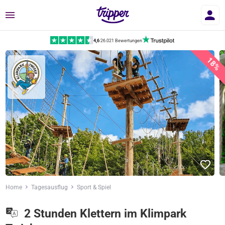
Menü
4,6
|
26.021 Bewertungen
18%
Home
Tagesausflug
Sport & Spiel
2 Stunden Klettern im Klimpark