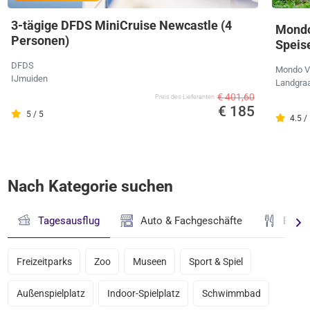
3-tägige DFDS MiniCruise Newcastle (4
Mondo
Personen)
Speis
DFDS
Mondo V
IJmuiden
Landgra
€ 401,60
Preis des Lieferanten
€ 185
5 / 5
4.5 /
Nach Kategorie suchen
Tagesausflug
Auto & Fachgeschäfte
Essen
Freizeitparks
Zoo
Museen
Sport & Spiel
Außenspielplatz
Indoor-Spielplatz
Schwimmbad