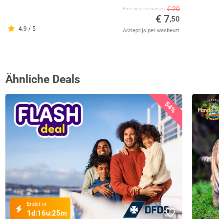
€ 20
Preis des Lieferanten
€ 7
,50
4.9 / 5
Actieprijs per wasbeurt
Ähnliche Deals
54%
Endet in
1d:
16u:
25m