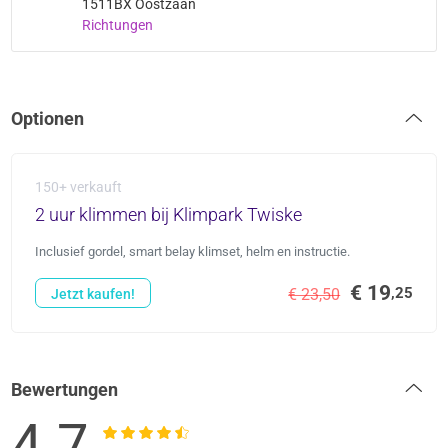
1511BX Oostzaan
Richtungen
Optionen
150+ verkauft
2 uur klimmen bij Klimpark Twiske
Inclusief gordel, smart belay klimset, helm en instructie.
€ 19
,25
€ 23,50
Jetzt kaufen!
Bewertungen
4.7