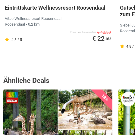
Eintrittskarte Wellnessresort Roosendaal
Gutsch
zum Ei
Vitae Wellnessresort Roosendaal
Roosendaal
• 0,2 km
Siebel J
Roosend
€ 42,50
Preis des Lieferanten
€ 22
,50
4.8 / 5
4.8 /
Ähnliche Deals
18%