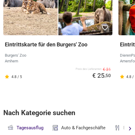
Eintrittskarte für den Burgers' Zoo
Eintr
Burgers' Zoo
DierenPa
Arnhem
Amersfo
€ 31
Preis des Lieferanten
€ 25
,50
4.8 / 5
4.8 /
Nach Kategorie suchen
Tagesausflug
Auto & Fachgeschäfte
Essen