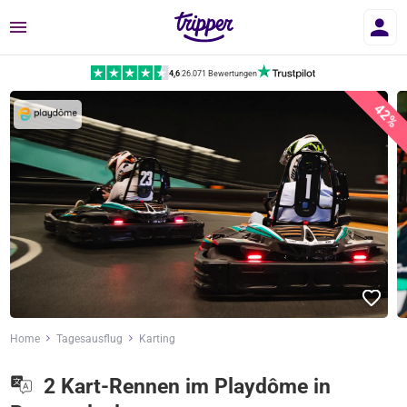
Menü
4,6
|
26.071 Bewertungen
42%
Home
Tagesausflug
Karting
2 Kart-Rennen im Playdôme in