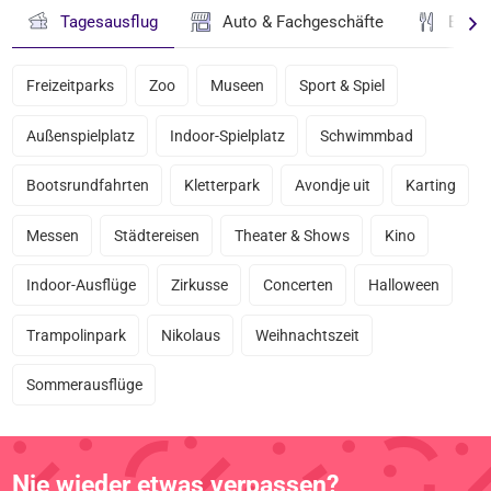
Tagesausflug
Auto & Fachgeschäfte
Essen
Freizeitparks
Zoo
Museen
Sport & Spiel
Außenspielplatz
Indoor-Spielplatz
Schwimmbad
Bootsrundfahrten
Kletterpark
Avondje uit
Karting
Messen
Städtereisen
Theater & Shows
Kino
Indoor-Ausflüge
Zirkusse
Concerten
Halloween
Trampolinpark
Nikolaus
Weihnachtszeit
Sommerausflüge
Nie wieder etwas verpassen?