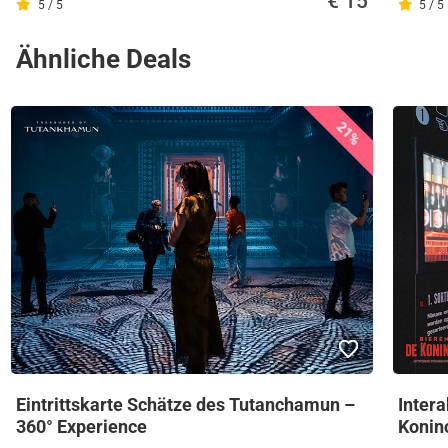
€ 15
5 / 5
5 / 5
Ähnliche Deals
21%
Eintrittskarte Schätze des Tutanchamun –
Intera
360° Experience
Konin