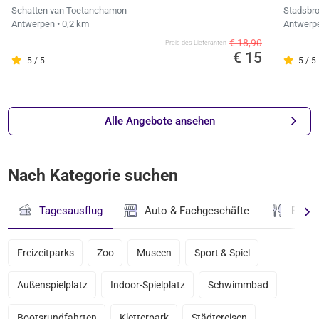
Schatten van Toetanchamon
Stadsbro
Antwerpen
• 0,2 km
Antwerp
€ 18,90
Preis des Lieferanten
€ 15
5 / 5
5 / 5
Alle Angebote ansehen
Nach Kategorie suchen
Tagesausflug
Auto & Fachgeschäfte
Essen
Freizeitparks
Zoo
Museen
Sport & Spiel
Außenspielplatz
Indoor-Spielplatz
Schwimmbad
Bootsrundfahrten
Kletterpark
Städtereisen