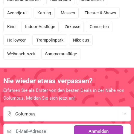
Avondje uit
Karting
Messen
Theater & Shows
Kino
Indoor-Ausflüge
Zirkusse
Concerten
Halloween
Trampolinpark
Nikolaus
Weihnachtszeit
Sommerausflüge
Nie wieder etwas verpassen?
Erfahren Sie als Erster von den besten Deals in der Nähe von
Columbus. Melden Sie sich jetzt an!
Columbus
Anmelden